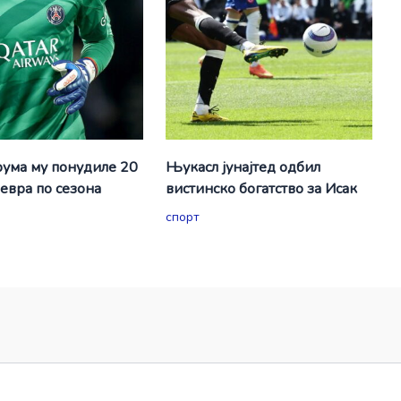
ума му понудиле 20
Њукасл јунајтед одбил
евра по сезона
вистинско богатство за Исак
спорт