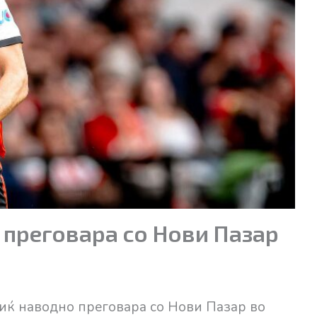
 преговара со Нови Пазар
ќ наводно преговара со Нови Пазар во