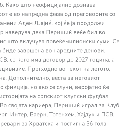
уб. Како што неофицијално дознава
рот е во напредна фаза од преговорите со
замени Адем Љајиќ, кој ќе ја продолжи
ор наведува дека Перишиќ веќе бил во
нис што вклучува повеќемилионски суми. Се
а биде завршена во наредните денови.
В, со кого има договор до 2027 година, а
едивизие. Претходно во текот на летото,
на. Дополнително, веста за неговиот
 фикција, но ако се случи, веројатно ќе
историјата на српскиот клупски фудбал.
 Во својата кариера, Перишиќ играл за Клуб
г, Интер, Баерн, Тотенхем, Хајдук и ПСВ.
евари за Хрватска и постигна 36 гола.