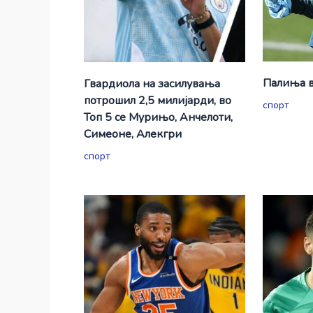
Палиња в
Гвардиола на засилувања
потрошил 2,5 милијарди, во
спорт
Топ 5 се Мурињо, Анчелоти,
Симеоне, Алекгри
спорт