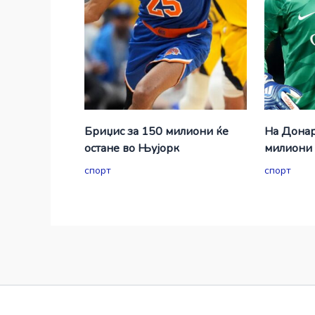
Бриџис за 150 милиони ќе
На Донар
остане во Њујорк
милиони 
спорт
спорт