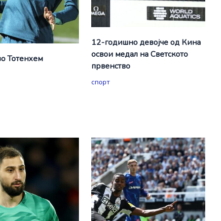
12-годишно девојче од Кина
освои медал на Светското
о Тотенхем
првенство
спорт