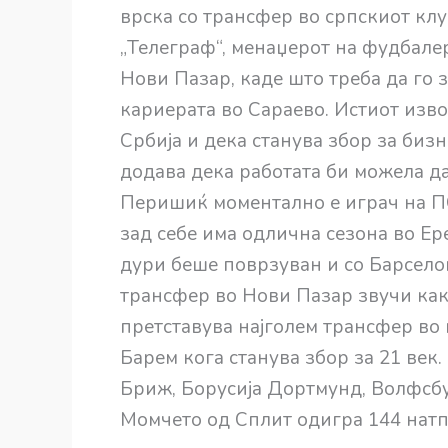
врска со трансфер во српскиот кл
„Телеграф“, менаџерот на фудбале
Нови Пазар, каде што треба да го 
кариерата во Сараево. Истиот изв
Србија и дека станува збор за биз
додава дека работата би можела д
Перишиќ моментално е играч на ПС
зад себе има одлична сезона во Ер
дури беше поврзуван и со Барсело
трансфер во Нови Пазар звучи како
претставува најголем трансфер во 
Барем кога станува збор за 21 век.
Бриж, Борусија Дортмунд, Волфсбур
Момчето од Сплит одигра 144 натпр