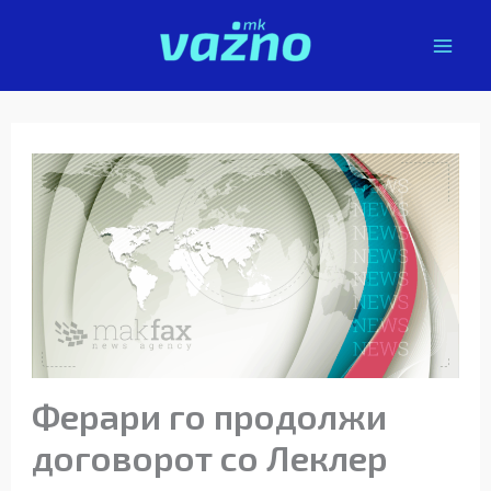
Skip
to
content
Ферари го продолжи
договорот со Леклер