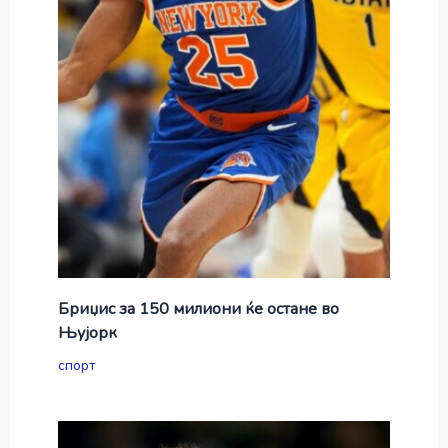
Бриџис за 150 милиони ќе остане во
Њујорк
спорт