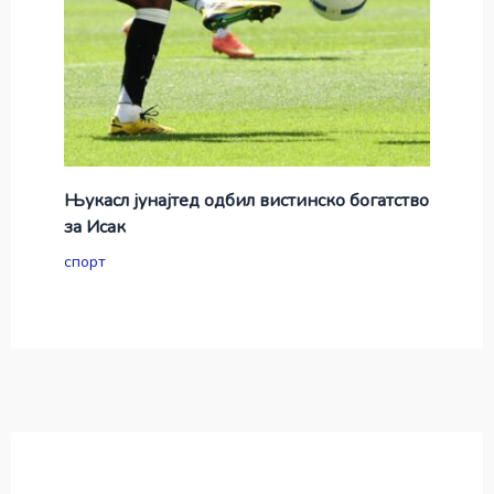
Њукасл јунајтед одбил вистинско богатство
за Исак
спорт