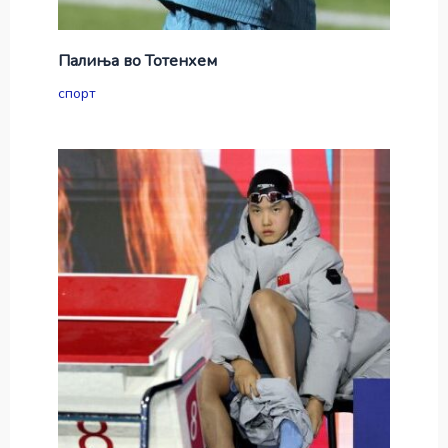
Палиња во Тотенхем
спорт