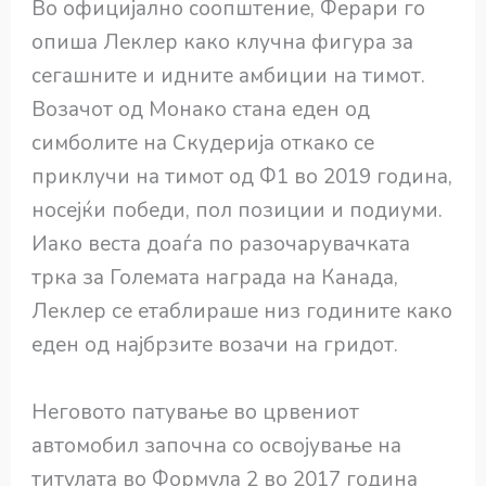
Во официјално соопштение, Ферари го
опиша Леклер како клучна фигура за
сегашните и идните амбиции на тимот.
Возачот од Монако стана еден од
симболите на Скудерија откако се
приклучи на тимот од Ф1 во 2019 година,
носејќи победи, пол позиции и подиуми.
Иако веста доаѓа по разочарувачката
трка за Големата награда на Канада,
Леклер се етаблираше низ годините како
еден од најбрзите возачи на гридот.
Неговото патување во црвениот
автомобил започна со освојување на
титулата во Формула 2 во 2017 година