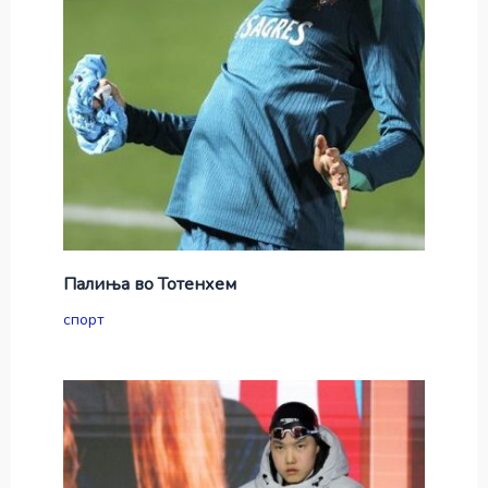
Палиња во Тотенхем
спорт