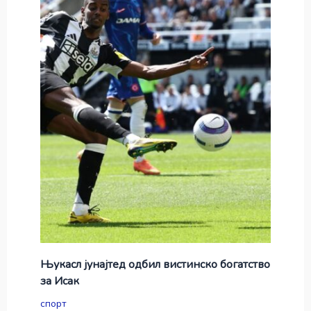
Њукасл јунајтед одбил вистинско богатство
за Исак
спорт