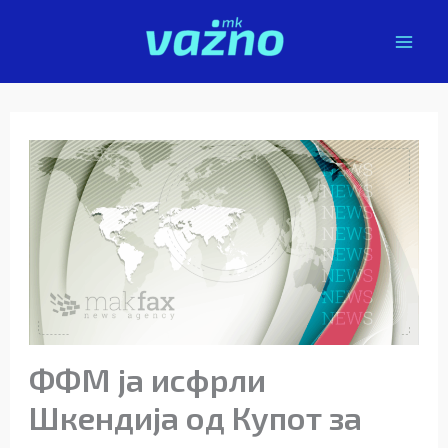
Skip
to
content
ФФМ ја исфрли
Шкендија од Купот за