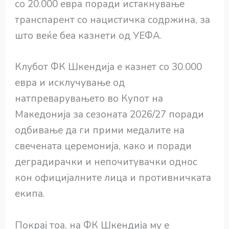
со 20.000 евра поради истакнување
транспарент со нацистичка содржина, за
што веќе беа казнети од УЕФА.
Клубот ФК Шкендија е казнет со 30.000
евра и исклучување од
натпреварувањето во Купот на
Македонија за сезоната 2026/27 поради
одбивање да ги прими медалите на
свечената церемонија, како и поради
деградирачки и непочитувачки однос
кон официјалните лица и противничката
екипа.
Покрај тоа, на ФК Шкендија му е