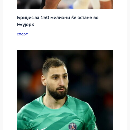
Бриџис за 150 милиони ќе остане во
Њујорк
спорт