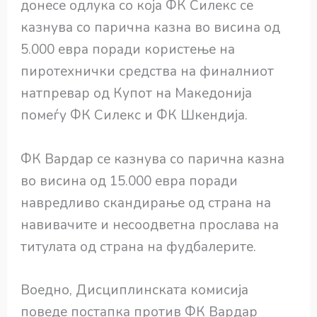
донесе одлука со која ФК Силекс се
казнува со парична казна во висина од
5.000 евра поради користење на
пиротехнички средства на финалниот
натпревар од Купот на Македонија
помеѓу ФК Силекс и ФК Шкендија.
ФК Вардар се казнува со парична казна
во висина од 15.000 евра поради
навредливо скандирање од страна на
навивачите и несоодветна прослава на
титулата од страна на фудбалерите.
Воедно, Дисциплинската комисија
поведе постапка против ФК Вардар