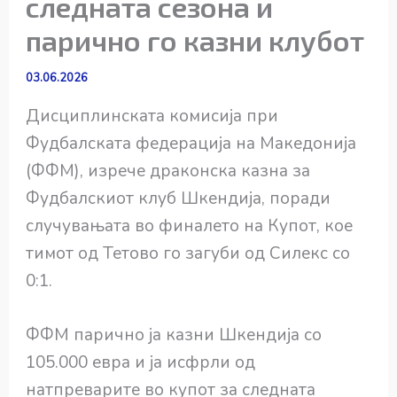
следната сезона и
парично го казни клубот
03.06.2026
Дисциплинската комисија при
Фудбалската федерација на Македонија
(ФФМ), изрече драконска казна за
Фудбалскиот клуб Шкендија, поради
случувањата во финалето на Купот, кое
тимот од Тетово го загуби од Силекс со
0:1.
ФФМ парично ја казни Шкендија со
105.000 евра и ја исфрли од
натпреварите во купот за следната