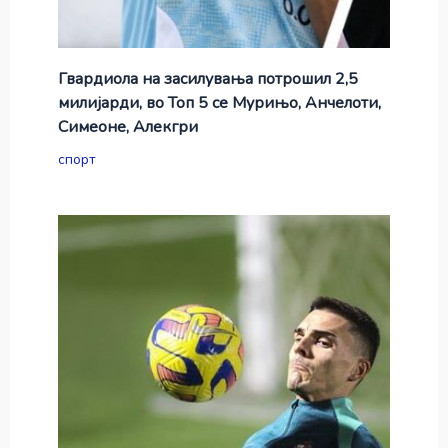
Гвардиола на засилувања потрошил 2,5
милијарди, во Топ 5 се Мурињо, Анчелоти,
Симеоне, Алекгри
спорт