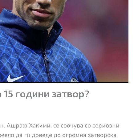
 15 години затвор?
, Ашраф Хакими, се соочува со сериозни
жело да го доведе до огромна затворска