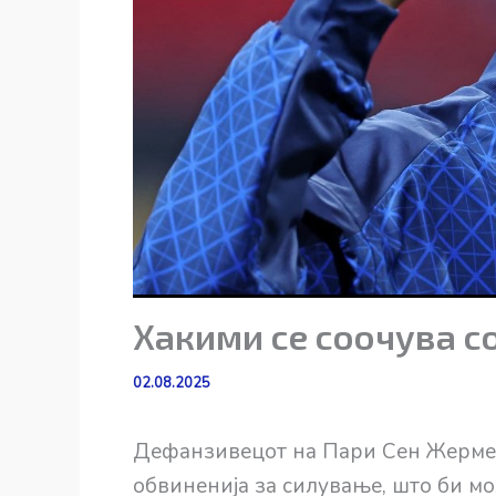
Хакими се соочува со
02.08.2025
Дефанзивецот на Пари Сен Жермен
обвиненија за силување, што би мо