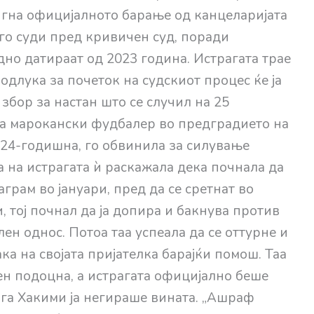
тигна официјалното барање од канцеларијата
го суди пред кривичен суд, поради
но датираат од 2023 година. Истрагата трае
одлука за почеток на судскиот процес ќе ја
збор за настан што се случил на 25
на марокански фудбалер во предградието на
 24-годишна, го обвинила за силување
аа на истрагата ѝ раскажала дека почнала да
рам во јануари, пред да се сретнат во
, тој почнал да ја допира и бакнува против
лен однос. Потоа таа успеала да се оттурне и
ка на својата пријателка барајќи помош. Таа
ен подоцна, а истрагата официјално беше
ога Хакими ја негираше вината. „Ашраф