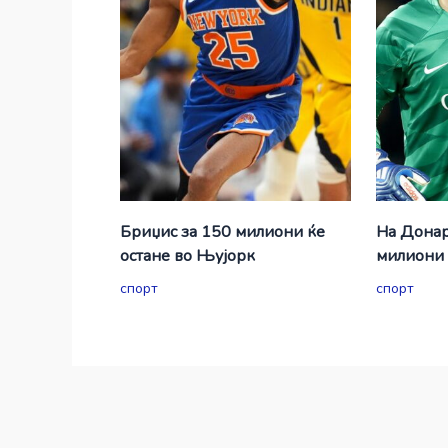
Бриџис за 150 милиони ќе
На Донар
остане во Њујорк
милиони 
спорт
спорт