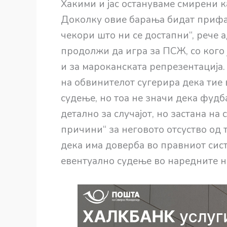
Хакими и јас остануваме смирени к
Доколку овие барања бидат прифат
чекори што ни се достапни“, рече 
продолжи да игра за ПСЖ, со кого 
и за мароканската репрезентација
на обвинителот сугерира дека тие 
судење, но тоа не значи дека фуд
детално за случајот, но застана на 
причини“ за неговото отсуство од 
дека има доверба во правниот сист
евентуално судење во наредните не