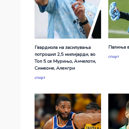
Палиња в
Гвардиола на засилувања
потрошил 2,5 милијарди, во
спорт
Топ 5 се Мурињо, Анчелоти,
Симеоне, Алекгри
спорт