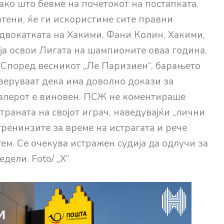
ако што бевме на почетокот на постапката.
ени, ќе ги искористиме сите правни
адвокатката на Хакими, Фани Колин. Хакими,
ја освои Лигата на шампионите оваа година,
. Според весникот „Ле Паризиен“, барањето
веруваат дека има доволно докази за
балерот е виновен. ПСЖ не коментираше
страната на својот играч, наведувајќи „лични
тренинзите за време на истрагата и рече
ем. Се очекува истражен судија да одлучи за
дели. Foto/ „X“