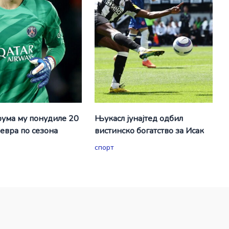
ума му понудиле 20
Њукасл јунајтед одбил
евра по сезона
вистинско богатство за Исак
спорт