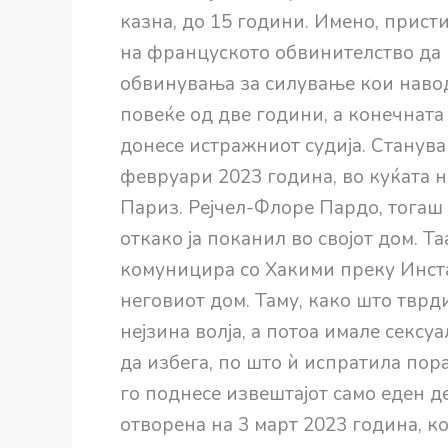
казна, до 15 години. Имено, прис
на француското обвинителство да 
обвинувања за силување кои навод
повеќе од две години, а конечната 
донесе истражниот судија. Станува 
февруари 2023 година, во куќата 
Париз. Рејчел-Флоре Пардо, тогаш
откако ја поканил во својот дом. Т
комуницира со Хакими преку Инстаг
неговиот дом. Таму, како што тврди
нејзина волја, а потоа имале сексуа
да избега, по што ѝ испратила пора
го поднесе извештајот само еден д
отворена на 3 март 2023 година, к