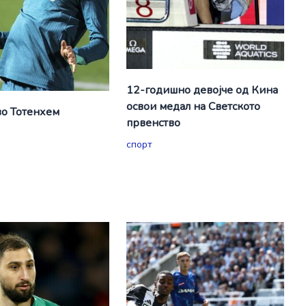
12-годишно девојче од Кина
освои медал на Светското
о Тотенхем
првенство
спорт