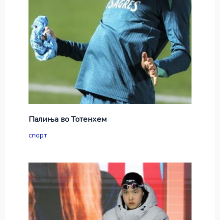
Палиња во Тотенхем
спорт