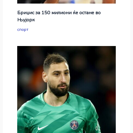
Бриџис за 150 милиони ќе остане во
Њујорк
спорт