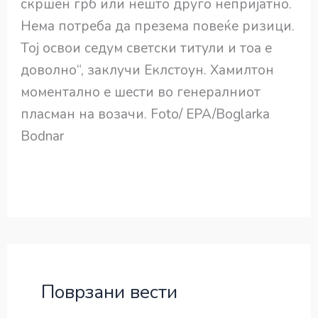
скршен грб или нешто друго непријатно.
Нема потреба да презема повеќе ризици.
Тој освои седум светски титули и тоа е
доволно“, заклучи Еклстоун. Хамилтон
моментално е шести во генералниот
пласман на возачи. Foto/ EPA/Boglarka
Bodnar
Поврзани вести