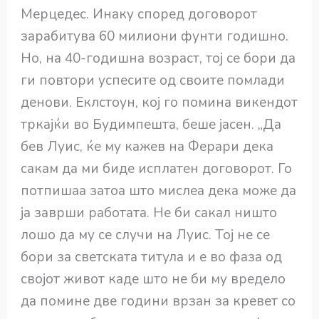
Мерцедес. Инаку според договорот
зарабитува 60 милиони фунти годишно.
Но, на 40-годишна возраст, тој се бори да
ги повтори успесите од своите помлади
денови. Еклстоун, кој го помина викендот
тркајќи во Будимпешта, беше јасен. „Да
бев Луис, ќе му кажев на Ферари дека
сакам да ми биде исплатен договорот. Го
потпишаа затоа што мислеа дека може да
ја заврши работата. Не би сакал ништо
лошо да му се случи на Луис. Тој не се
бори за светската титула и е во фаза од
својот живот каде што не би му вредело
да помине две години врзан за кревет со