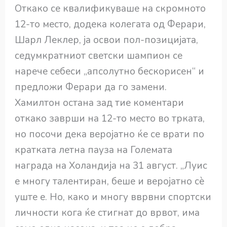
Откако се квалификуваше на скромното
12-то место, додека колегата од Ферари,
Шарл Леклер, ја освои пол-позицијата,
седумкратниот светски шампион се
нарече себеси „апсолутно бескорисен“ и
предложи Ферари да го замени.
Хамилтон остана зад тие коментари
откако заврши на 12-то место во трката,
но посочи дека веројатно ќе се врати по
кратката летна пауза на Големата
награда на Холандија на 31 август. „Луис
е многу талентиран, беше и веројатно сè
уште е. Но, како и многу вврвни спортски
личности кога ќе стигнат до врвот, има