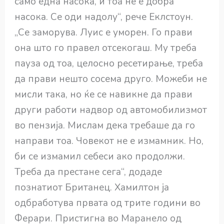
само една насока, и тоа не е добра
насока. Се оди надолу“, рече Еклстоун.
„Се заморува. Луис е уморен. Го прави
она што го правел отсекогаш. Му треба
пауза од тоа, целосно ресетирање, треба
да прави нешто сосема друго. Можеби не
мисли така, но ќе се навикне да прави
други работи надвор од автомобилизмот
во пензија. Мислам дека требаше да го
направи тоа. Човекот не е измамник. Но,
би се измамил себеси ако продолжи.
Треба да престане сега“, додаде
познатиот Британец. Хамилтон ја
одбработува првата од трите години во
Ферари. Пристигна во Маранело од