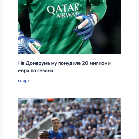
На Донарума му понудиле 20 милиони
евра по сезона
спорт