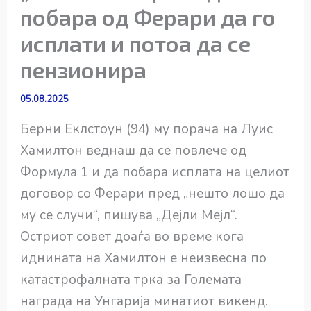
побара од Ферари да го
исплати и потоа да се
пензионира
05.08.2025
Берни Еклстоун (94) му порача на Луис
Хамилтон веднаш да се повлече од
Формула 1 и да побара исплата на целиот
договор со Ферари пред „нешто лошо да
му се случи“, пишува „Дејли Мејл“.
Остриот совет доаѓа во време кога
иднината на Хамилтон е неизвесна по
катастрофалната трка за Големата
награда на Унгарија минатиот викенд.