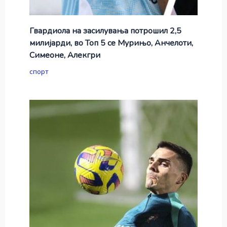
Гвардиола на засилувања потрошил 2,5
милијарди, во Топ 5 се Мурињо, Анчелоти,
Симеоне, Алекгри
спорт