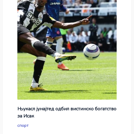
Њукасл јунајтед одбил вистинско богатство
за Исак
спорт