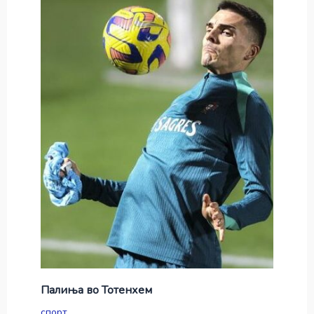
Палиња во Тотенхем
спорт