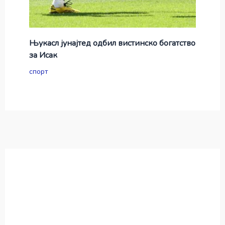
Њукасл јунајтед одбил вистинско богатство
за Исак
спорт