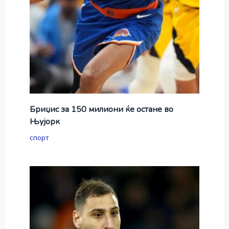
Бриџис за 150 милиони ќе остане во
Њујорк
спорт