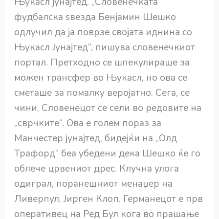
Њукасл јунајтед. „Словенечката
фудбалска ѕвезда Бенјамин Шешко
одлучил да ја поврзе својата иднина со
Њукасл Јунајтед“, пишува словенечкиот
портал. Претходно се шпекулираше за
можен трансфер во Њукасл, но ова се
сметаше за помалку веројатно. Сега, се
чини, Словенецот се сели во редовите на
„сврчките“. Ова е голем пораз за
Манчестер јунајтед, бидејќи на „Олд
Трафорд“ беа убедени дека Шешко ќе го
облече црвениот дрес. Клучна улога
одиграл, поранешниот менаџер на
Ливерпул, Јирген Клоп. Германецот е прв
оперативец на Ред Бул кога во прашање