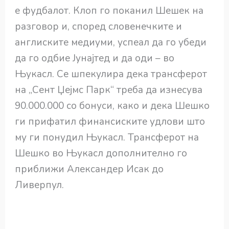
е фудбалот. Клоп го поканил Шешек на
разговор и, според словенечките и
англиските медиуми, успеал да го убеди
да го одбие Јунајтед и да оди – во
Њукасл. Се шпекулира дека трансферот
на „Сент Џејмс Парк“ треба да изнесува
90.000.000 со бонуси, како и дека Шешко
ги прифатил финансиските удлови што
му ги понудил Њукасл. Трансферот на
Шешко во Њукасл дополнително го
приближи Александер Исак до
Ливерпул.