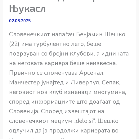
Њукасл
02.08.2025
Словенечкиот напаѓач Бенјамин Шешко
(22) има турбулентно лето, беше
поврзуван со бројни клубови, а иднината
на неговата кариера беше неизвесна.
Првично се споменуваа Арсенал,
Манчестер јунајтед и Ливерпул. Сепак,
неговиот нов клуб изненади многумина,
според информациите што доаѓаат од
Словенија. Според извештајот на
словенечкиот медиум „delo.si“, Шешко
одлучил да ја продолжи кариерата во