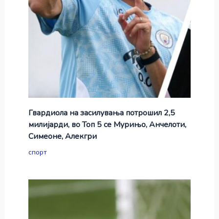
Гвардиола на засилувања потрошил 2,5
милијарди, во Топ 5 се Мурињо, Анчелоти,
Симеоне, Алекгри
спорт