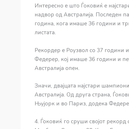
Интересно е што Ѓоковиќ е најста
надвор од Австралија. Последен пат
година, кога имаше 36 години и три
листата.
Рекордер е Роузвол со 37 години и
Федерер, кој имаше 36 години и пе
Австралија опен.
Значи, двајцата најстари шампиони
Австралија. Од друга страна, Ѓоко
Њујорк и во Париз, додека Федере
4. Ѓоковиќ го сруши својот рекорд