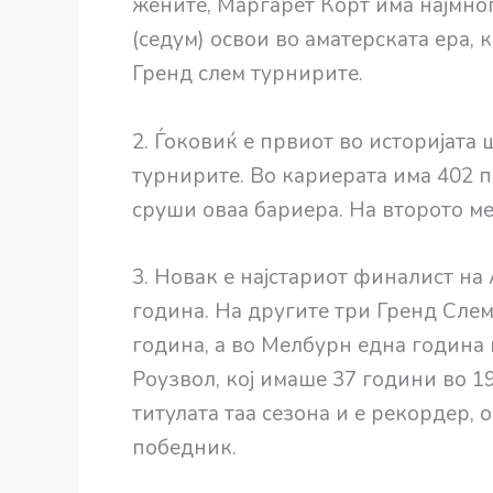
жените, Маргарет Корт има најмног
(седум) освои во аматерската ера,
Гренд слем турнирите.
2. Ѓоковиќ е првиот во историјата
турнирите. Во кариерата има 402 по
сруши оваа бариера. На второто ме
3. Новак е најстариот финалист на
година. На другите три Гренд Слем
година, а во Мелбурн една година
Роузвол, кој имаше 37 години во 1
титулата таа сезона и е рекордер, 
победник.