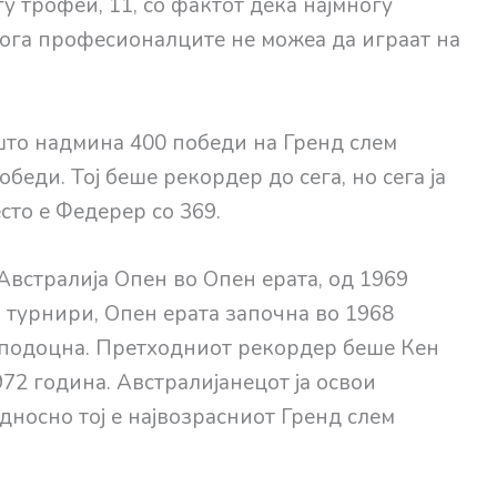
у трофеи, 11, со фактот дека најмногу
 кога професионалците не можеа да играат на
 што надмина 400 победи на Гренд слем
беди. Тој беше рекордер до сега, но сега ја
сто е Федерер со 369.
 Австралија Опен во Опен ерата, од 1969
 турнири, Опен ерата започна во 1968
 подоцна. Претходниот рекордер беше Кен
972 година. Австралијанецот ја освои
односно тој е највозрасниот Гренд слем