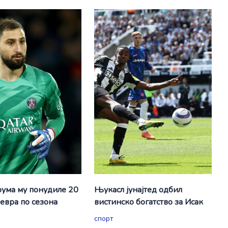
ума му понудиле 20
Њукасл јунајтед одбил
евра по сезона
вистинско богатство за Исак
спорт