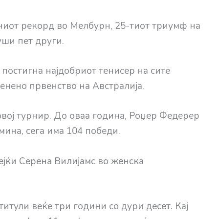
ниот рекорд во Мелбурн, 25-тиот триумф на
уши пет други.
 постигна најдобриот тенисер на сите
нено првенство на Австралија.
 овој турнир. До оваа година, Роџер Федерер
мина, сега има 104 победи.
ејќи Серена Вилијамс во женска
титули веќе три години со дури десет. Кај