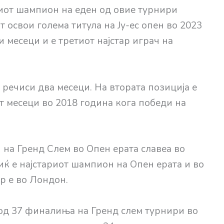
риот шампион на еден од овие турнири
 освои голема титула на Ју-ес опен во 2023
 месеци и е третиот најстар играч на
 речиси два месеци. На втората позиција е
т месеци во 2018 година кога победи на
 на Гренд Слем во Опен ерата славеа во
виќ е најстариот шампион на Опен ерата и во
р е во Лондон.
 од 37 финалиња на Гренд слем турнири во