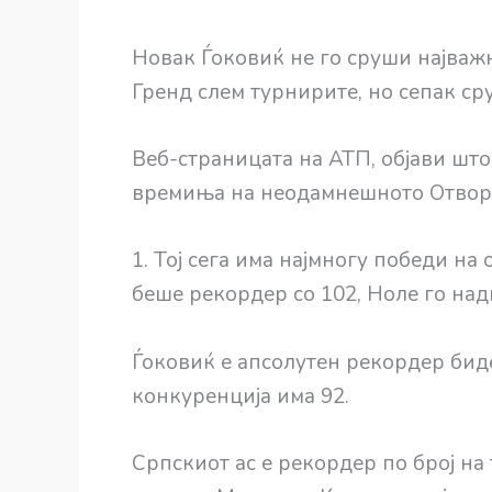
Новак Ѓоковиќ не го сруши најваж
Гренд слем турнирите, но сепак ср
Веб-страницата на АТП, објави што
времиња на неодамнешното Отворе
1. Тој сега има најмногу победи на
беше рекордер со 102, Ноле го над
Ѓоковиќ е апсолутен рекордер бид
конкуренција има 92.
Српскиот ас е рекордер по број на 