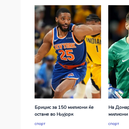
Бриџис за 150 милиони ќе
На Донар
остане во Њујорк
милиони 
спорт
спорт