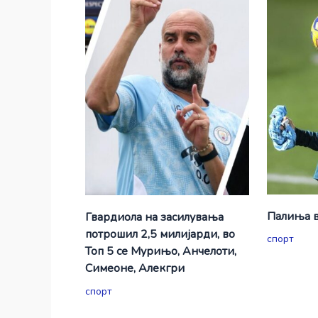
Палиња в
Гвардиола на засилувања
потрошил 2,5 милијарди, во
спорт
Топ 5 се Мурињо, Анчелоти,
Симеоне, Алекгри
спорт