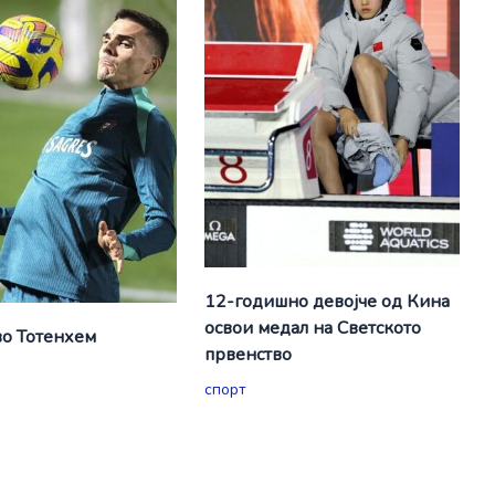
12-годишно девојче од Кина
освои медал на Светското
о Тотенхем
првенство
спорт