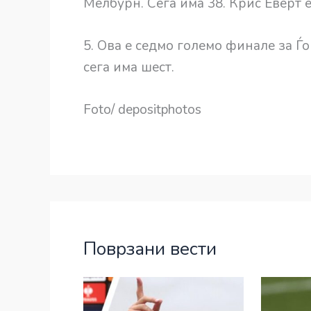
Мелбурн. Сега има 38. Крис Еверт е 
5. Ова е седмо големо финале за Ѓ
сега има шест.
Foto/ depositphotos
Поврзани вести