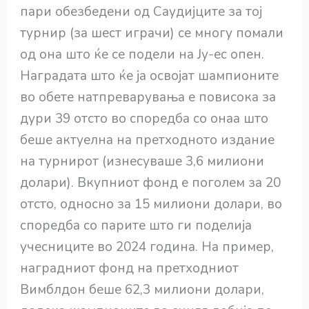
пари обезбедени од Саудијците за тој
турнир (за шест играчи) се многу помали
од она што ќе се подели на Ју-ес опен.
Наградата што ќе ја освојат шампионите
во обете натпреварувања е повисока за
дури 39 отсто во споредба со онаа што
беше актуелна на претходното издание
на турнирот (изнесуваше 3,6 милиони
долари). Вкупниот фонд е поголем за 20
отсто, односно за 15 милиони долари, во
споредба со парите што ги поделија
учесниците во 2024 година. На пример,
наградниот фонд на претходниот
Вимблдон беше 62,3 милиони долари,