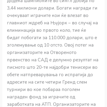
додека шампионите во сингл добија по
3,44 милиони долари. Богати награди ги
очекуваат играчите кои ќе влезат во
главниот ждреб на Њујорк – во случај на
елиминација во првото коло, тие ќе
бидат побогати за 110.000 долари, што е
зголемување од 10 отсто. Овој потег на
организаторите на Отвореното
првенство на САД е делумно резултат на
писмото што 20-те најдобри тенисери во
обете натпреварувања го испратија до
адресите на сите четири Гренд слем
турнири во кое побараа поголем
награден фонд за играчите од
заработката на АТП. Организаторите на