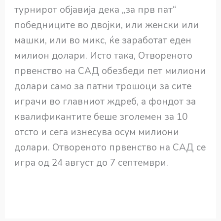
турнирот објавија дека „за прв пат“
победниците во двојки, или женски или
машки, или во микс, ќе заработат еден
милион долари. Исто така, Отвореното
првенство на САД обезбеди пет милиони
долари само за патни трошоци за сите
играчи во главниот ждреб, а фондот за
квалификантите беше зголемен за 10
отсто и сега изнесува осум милиони
долари. Отвореното првенство на САД се
игра од 24 август до 7 септември.