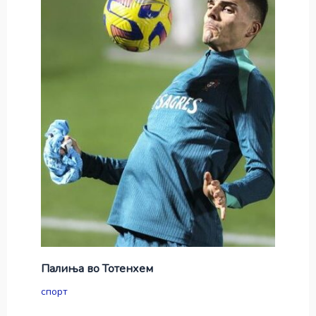
Палиња во Тотенхем
спорт