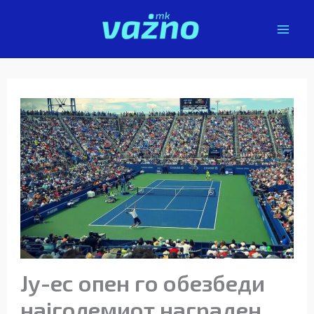
Skip
to
content
Ју-ес опен го обезбеди
најголемиот награден