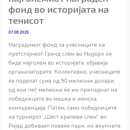
фонд во историјата на
тенисот
07.08.2025
Наградниот фонд за учесниците на
претстојниот Гренд слем во Њујорк ќе
биде најголем во историјата, објавија
организаторите. Колективно, учесниците
ќе поделат сума од 90 милиони долари,
од кои пет милиони ќе им припаднат на
победниците во машка и женска
конкуренција. Патем, само победниците
на турнирот „Шест кралеви слем“ во
Ријад добиваат повеќе пари, но вкупните