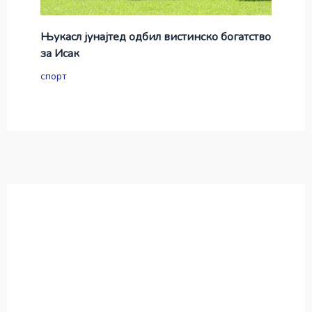
Њукасл јунајтед одбил вистинско богатство
за Исак
спорт