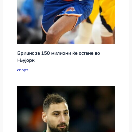
Бриџис за 150 милиони ќе остане во
Њујорк
спорт