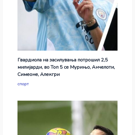
Гвардиола на засилувања потрошил 2,5
милијарди, во Топ 5 се Мурињо, Анчелоти,
Симеоне, Алекгри
спорт