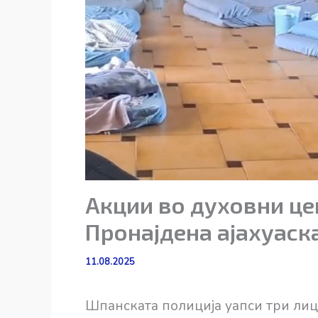
Акции во духовни це
Пронајдена ајахуаск
11.08.2025
Шпанската полиција уапси три лица