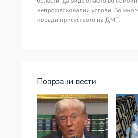
болести, да биде опасно во комбин
непрофесионални услови. Во многу
поради присуството на ДМТ.
Поврзани вести