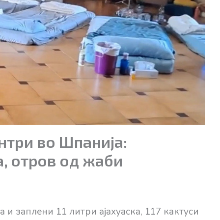
нтри во Шпанија:
а, отров од жаби
 и заплени 11 литри ајахуаска, 117 кактуси