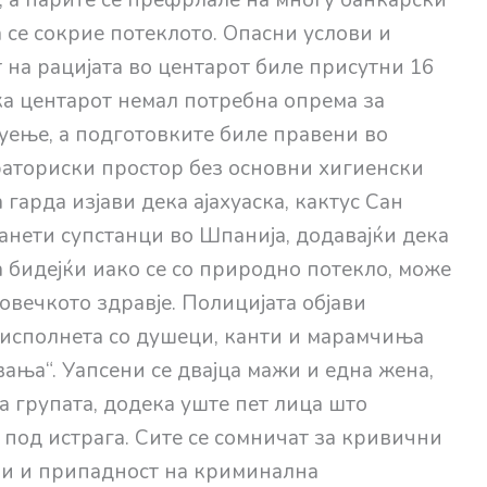
а се сокрие потеклото. Опасни услови и
 на рацијата во центарот биле присутни 16
ка центарот немал потребна опрема за
уење, а подготовките биле правени во
аториски простор без основни хигиенски
гарда изјави дека ајахуаска, кактус Сан
анети супстанци во Шпанија, додавајќи дека
 бидејќи иако се со природно потекло, може
овечкото здравје. Полицијата објави
исполнета со душеци, канти и марамчиња
вања“. Уапсени се двајца мажи и една жена,
а групата, додека уште пет лица што
 под истрага. Сите се сомничат за кривични
ари и припадност на криминална