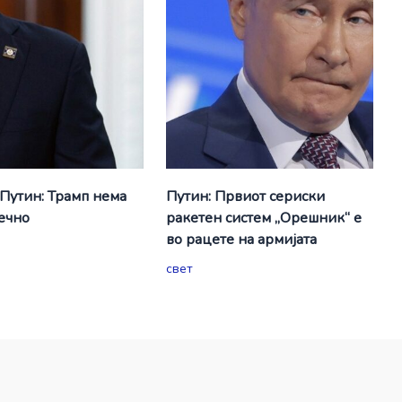
 Путин: Трамп нема
Путин: Првиот сериски
вечно
ракетен систем „Орешник“ е
во рацете на армијата
свет