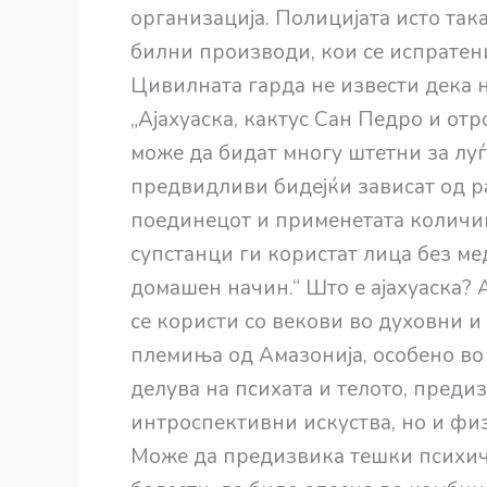
организација. Полицијата исто так
билни производи, кои се испратен
Цивилната гарда не извести дека 
„Ајахуаска, кактус Сан Педро и от
може да бидат многу штетни за луѓ
предвидливи бидејќи зависат од р
поединецот и применетата количин
супстанци ги користат лица без ме
домашен начин.“ Што е ајахуаска? 
се користи со векови во духовни 
племиња од Амазонија, особено во 
делува на психата и телото, преди
интроспективни искуства, но и фи
Може да предизвика тешки психич