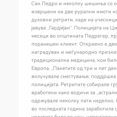
Сан Педро и неколку шишиња со от
извршени на две рурални имоти к
духовни ретрити, каде на учесниц
јавува „Гардијан“. Полицијата на 
месеци во општината Педрегер, пр
поранешен клиент. Откриено е дека
наградуван и меѓународно признат
традиционална медицина, кои биле
Европа. „Пакетите од три и пет ден
вклучувале сместување, поддршка 
полицијата. Ретритите собирале гру
вработени како водичи за „астралн
одржувале неколку пати неделно, 
во последната година заработила с
уплатите биле во кеш, непријавени