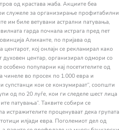
ров од крастава жаба. Акциите беа
ои служеле за организирање профитабилни
ите им биле ветувани астрални патувања,
Цивилната гарда почнала истрага пред пет
овинција Аликанте, по пријава од
 центарот, кој онлајн се рекламирал како
 духовен центар, организирал одмори со
 особено популарни кај посетителите од
а чинеле во просек по 1.000 евра и
и супстанци кои се конзумираат“, соопшти
пи од по 20 луѓе, кои ги следеле шест лица
ите патувања“. Таквите собири се
па истражителите проценуваат дека групата
тотици илјади евра. Поголемиот дел од
, а парите се префрлале на многу банкарски