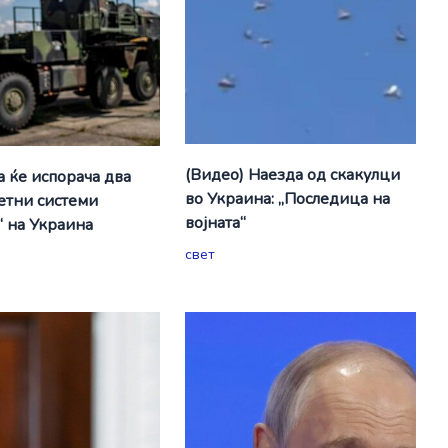
(Видео) Наезда од скакулци
а ќе испорача два
во Украина: „Последица на
етни системи
војната“
“ на Украина
свет