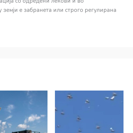
ација со одредени лекови и во
 земји е забранета или строго регулирана