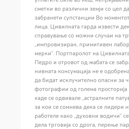
сметки во различни земји со цел д
забранети супстанции Во моментот
лица. Цивилната гарда извести де
справување со можни случаи на тр
„импровизиран, примитивен лабор
мерки“. Портпаролот на Цивилната 
Педро и отровот од жабата се забр
нивната консумација не е одобрена
да бидат исклучително опасни за ч
фотографии од голема просторија 
каде се одвивале „астралните пату
за кои се сомнева дека се лидери н
работеле како „духовни водичи“ се
дела трговија со дрога, перење п