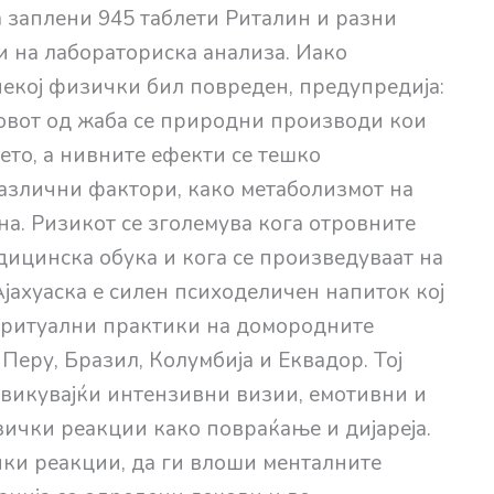
а заплени 945 таблети Риталин и разни
и на лабораториска анализа. Иако
некој физички бил повреден, предупредија:
ровот од жаба се природни производи кои
ето, а нивните ефекти се тешко
азлични фактори, како метаболизмот на
а. Ризикот се зголемува кога отровните
дицинска обука и кога се произведуваат на
Ајахуаска е силен психоделичен напиток кој
и ритуални практики на домородните
Перу, Бразил, Колумбија и Еквадор. Тој
звикувајќи интензивни визии, емотивни и
зички реакции како повраќање и дијареја.
ки реакции, да ги влоши менталните