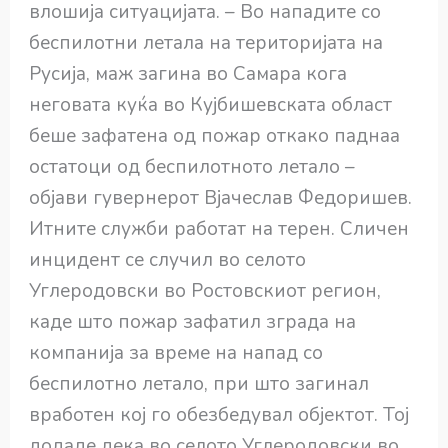
влошија ситуацијата. – Во нападите со
беспилотни летала на територијата на
Русија, маж загина во Самара кога
неговата куќа во Кујбишевската област
беше зафатена од пожар откако паднаа
остатоци од беспилотното летало –
објави гувернерот Вјачеслав Федоришев.
Итните служби работат на терен. Сличен
инцидент се случил во селото
Углеродовски во Ростовскиот регион,
каде што пожар зафатил зграда на
компанија за време на напад со
беспилотно летало, при што загинал
вработен кој го обезбедувал објектот. Тој
додаде дека во селото Углеродовски во