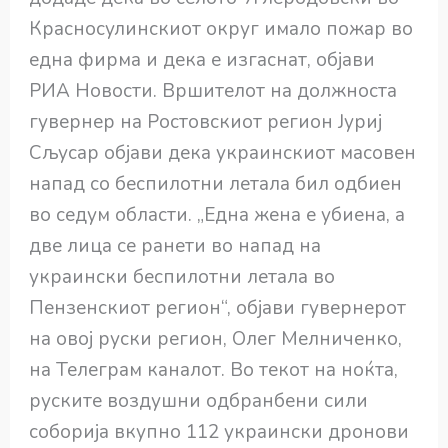
Красносулинскиот округ имало пожар во
една фирма и дека е изгаснат, објави
РИА Новости. Вршителот на должноста
гувернер на Ростовскиот регион Јуриј
Сљусар објави дека украинскиот масовен
напад со беспилотни летала бил одбиен
во седум области. „Една жена е убиена, а
две лица се ранети во напад на
украински беспилотни летала во
Пензенскиот регион“, објави гувернерот
на овој руски регион, Олег Мелниченко,
на Телеграм каналот. Во текот на ноќта,
руските воздушни одбранбени сили
соборија вкупно 112 украински дронови