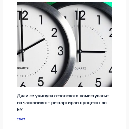
Дали се укинува сезонското поместување
на часовникот- рестартиран процесот во
ЕУ
свет