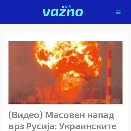
Skip
to
content
(Видео) Масовен напад
врз Русија: Украинските