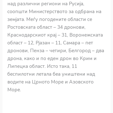
над различни региони на Русија,
соопшти Министерството за одбрана на
земјата. Меѓу погодените области се
Ростовската област – 34 дронови,
Краснодарскиот крај – 31, Воронежската
област – 12, Рјазан – 11, Самара – пет
дронови, Пенза – четири, Белгород – два
дрона, како и по еден дрон во Крим и
Липецка област. Исто така, 11
беспилотни летала беа уништени над
водите на Црното Море и Азовското
Море.