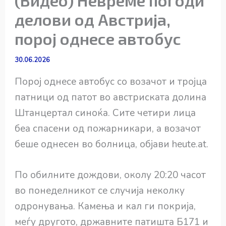
делови од Австрија,
порој однесе автобус
30.06.2026
Порој однесе автобус со возачот и тројца
патници од патот во австриската долина
Штанцертал синоќа. Сите четири лица
беа спасени од пожарникари, а возачот
беше однесен во болница, објави heute.at.
По обилните дождови, околу 20:20 часот
во понеделникот се случија неколку
одронувања. Камења и кал ги покрија,
меѓу другото, државните патишта Б171 и