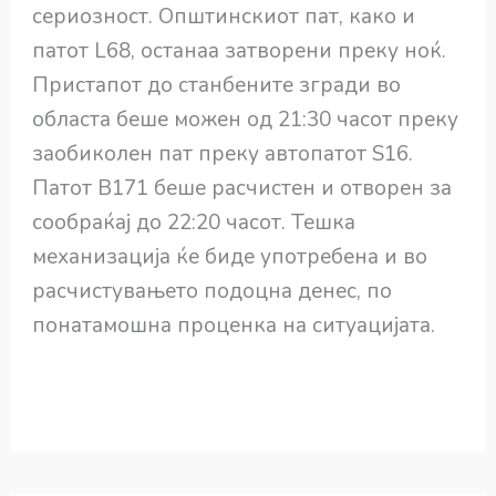
сериозност. Општинскиот пат, како и
патот L68, останаа затворени преку ноќ.
Пристапот до станбените згради во
областа беше можен од 21:30 часот преку
заобиколен пат преку автопатот S16.
Патот B171 беше расчистен и отворен за
сообраќај до 22:20 часот. Тешка
механизација ќе биде употребена и во
расчистувањето подоцна денес, по
понатамошна проценка на ситуацијата.