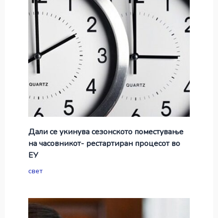
Дали се укинува сезонското поместување
на часовникот- рестартиран процесот во
ЕУ
свет