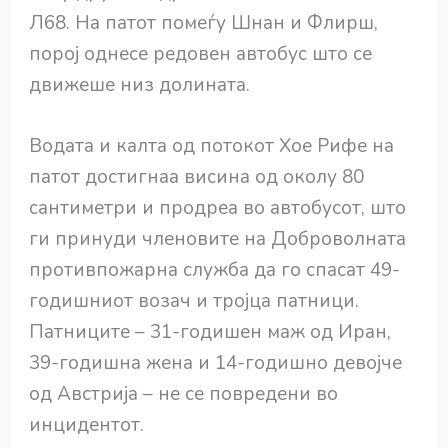
Л68. На патот помеѓу Шнан и Флирш,
порој однесе редовен автобус што се
движеше низ долината.
Водата и калта од потокот Хое Рифе на
патот достигнаа висина од околу 80
сантиметри и продреа во автобусот, што
ги принуди членовите на Доброволната
противпожарна служба да го спасат 49-
годишниот возач и тројца патници.
Патниците – 31-годишен маж од Иран,
39-годишна жена и 14-годишно девојче
од Австрија – не се повредени во
инцидентот.