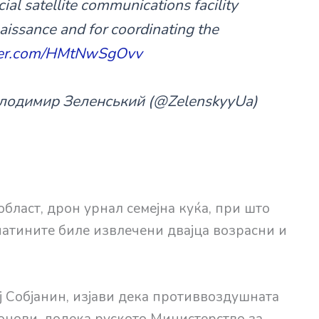
ial satellite communications facility
naissance and for coordinating the
tter.com/HMtNwSgOvv
олодимир Зеленський (@ZelenskyyUa)
бласт, дрон урнал семејна куќа, при што
натините биле извлечени двајца возрасни и
ј Собјанин, изјави дека противвоздушната
онови, додека руското Министерство за