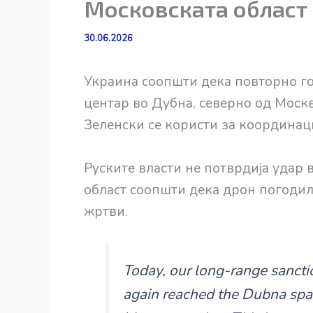
Московската област
30.06.2026
Украина соопшти дека повторно г
центар во Дубна, северно од Моск
Зеленски се користи за координаци
Руските власти не потврдија удар 
област соопшти дека дрон погодил
жртви.
Today, our long-range sancti
again reached the Dubna spa