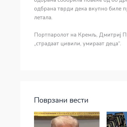
одбрана тврди дека вкупно биле 
летала.
Портпаролот на Кремљ, Дмитриј Пес
„страдаат цивили, умираат деца“.
Поврзани вести