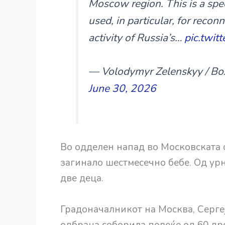
Moscow region. This is a spec
used, in particular, for recon
activity of Russia’s…
pic.twi
— Volodymyr Zelenskyy / В
June 30, 2026
Во одделен напад во Московската о
загинало шестмесечно бебе. Од ур
две деца.
Градоначалникот на Москва, Серге
одбрана соборила повеќе од 60 др