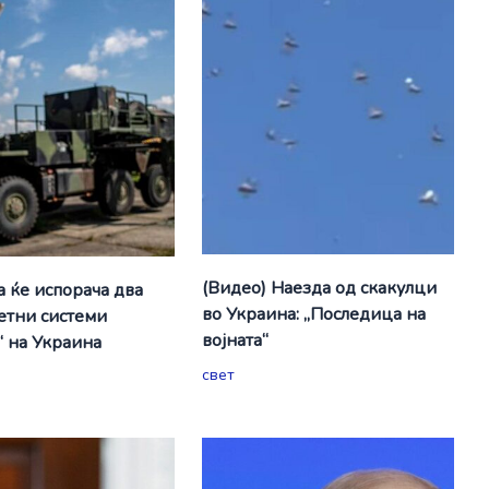
(Видео) Наезда од скакулци
а ќе испорача два
во Украина: „Последица на
етни системи
војната“
“ на Украина
свет