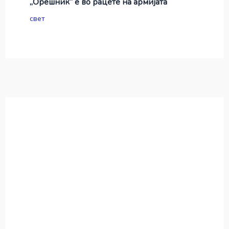
„Орешник“ е во рацете на армијата
свет