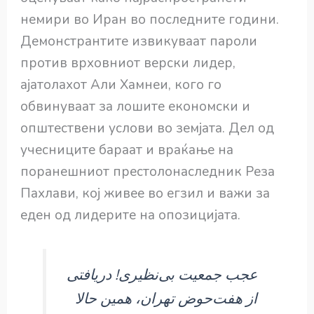
немири во Иран во последните години.
Демонстрантите извикуваат пароли
против врховниот верски лидер,
ајатолахот Али Хамнеи, кого го
обвинуваат за лошите економски и
општествени услови во земјата. Дел од
учесниците бараат и враќање на
поранешниот престолонаследник Реза
Пахлави, кој живее во егзил и важи за
еден од лидерите на опозицијата.
عجب جمعیت بی‌نظیری! دریافتی
از هفت‌حوض تهران، همین حالا