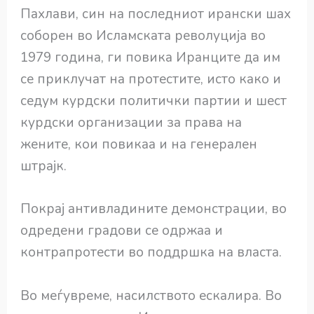
Пахлави, син на последниот ирански шах
соборен во Исламската револуција во
1979 година, ги повика Иранците да им
се приклучат на протестите, исто како и
седум курдски политички партии и шест
курдски организации за права на
жените, кои повикаа и на генерален
штрајк.
Покрај антивладините демонстрации, во
одредени градови се одржаа и
контрапротести во поддршка на власта.
Во меѓувреме, насилството ескалира. Во