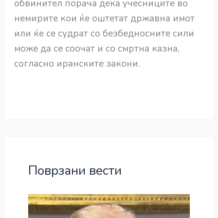
обвинител порача дека учесниците во
немирите кои ќе оштетат државна имот
или ќе се судрат со безбедносните сили
може да се соочат и со смртна казна,
согласно иранските закони.
Поврзани вести