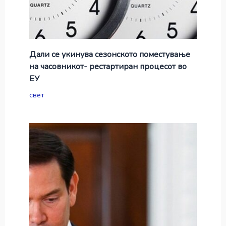
Дали се укинува сезонското поместување
на часовникот- рестартиран процесот во
ЕУ
свет