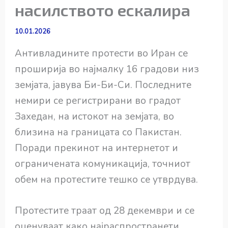
насилството ескалира
10.01.2026
Антивладините протести во Иран се
проширија во најмалку 16 градови низ
земјата, јавува Би-Би-Си. Последните
немири се регистрирани во градот
Захедан, на истокот на земјата, во
близина на границата со Пакистан.
Поради прекинот на интернетот и
ограничената комуникација, точниот
обем на протестите тешко се утврдува.
Протестите траат од 28 декември и се
оценуваат како најраспространети