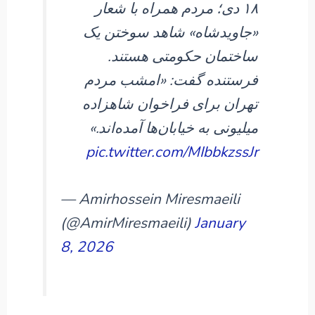
۱۸ دی؛ مردم همراه با شعار
«جاویدشاه» شاهد سوختن یک
ساختمان حکومتی هستند.
فرستنده گفت: «امشب مردم
تهران برای فراخوان شاهزاده
میلیونی به خیابان‌ها آمده‌اند.»
pic.twitter.com/MIbbkzssJr
— Amirhossein Miresmaeili
(@AmirMiresmaeili)
January
8, 2026