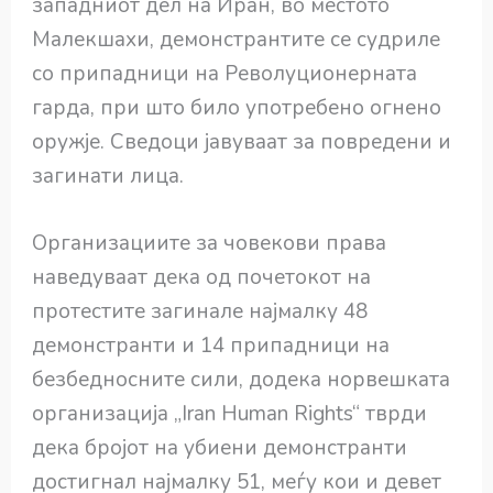
западниот дел на Иран, во местото
Малекшахи, демонстрантите се судриле
со припадници на Револуционерната
гарда, при што било употребено огнено
оружје. Сведоци јавуваат за повредени и
загинати лица.
Организациите за човекови права
наведуваат дека од почетокот на
протестите загинале најмалку 48
демонстранти и 14 припадници на
безбедносните сили, додека норвешката
организација „Iran Human Rights“ тврди
дека бројот на убиени демонстранти
достигнал најмалку 51, меѓу кои и девет