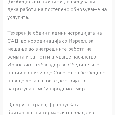
„безбедносни причини“, наведувајќи
дека работи на постепено обновување на
услугите.
Техеран ја обвини администрацијата на
САД, во координација со Израел, за
мешање во внатрешните работи на
земјата и за поттикнување насилство.
Иранскиот амбасадор во Обединетите
нации во писмо до Советот за безбедност
наведе дека ваквите дејствија го
загрозуваат меѓународниот мир.
Од друга страна, француската,
британската и германската влада во