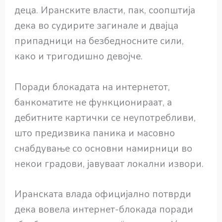
деца. Иранските власти, пак, соопштија
дека во судирите загинале и двајца
припадници на безбедносните сили,
како и тригодишно девојче.
Поради блокадата на интернетот,
банкоматите не функционираат, а
дебитните картички се неупотребливи,
што предизвика паника и масовно
снабдување со основни намирници во
некои градови, јавуваат локални извори.
Иранската влада официјално потврди
дека вовела интернет-блокада поради