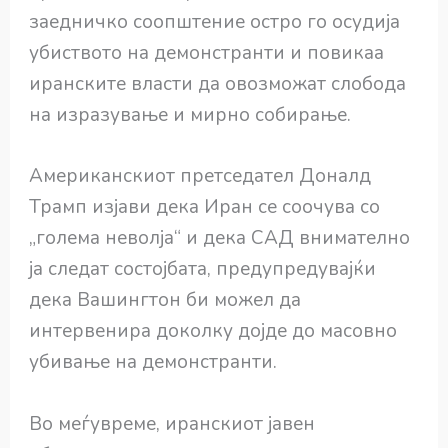
заедничко соопштение остро го осудија
убиството на демонстранти и повикаа
иранските власти да овозможат слобода
на изразување и мирно собирање.
Американскиот претседател Доналд
Трамп изјави дека Иран се соочува со
„голема неволја“ и дека САД внимателно
ја следат состојбата, предупредувајќи
дека Вашингтон би можел да
интервенира доколку дојде до масовно
убивање на демонстранти.
Во меѓувреме, иранскиот јавен