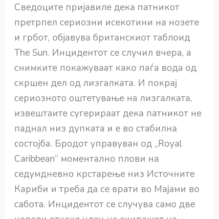
Сведоците пријавиле дека патникот
претрпел сериозни исекотини на нозете
и грбот, објавува британскиот таблоид
The Sun. Инцидентот се случил вчера, а
снимките покажуваат како паѓа вода од
скршен дел од лизгалката. И покрај
сериозното оштетување на лизгалката,
извештаите сугерираат дека патникот не
паднал низ дупката и е во стабилна
состојба. Бродот управуван од „Royal
Caribbean“ моментално плови на
седумдневно крстарење низ Источните
Кариби и треба да се врати во Мајами во
сабота. Инцидентот се случува само две