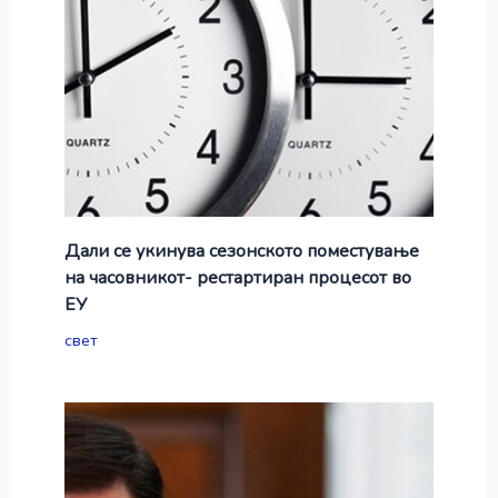
Дали се укинува сезонското поместување
на часовникот- рестартиран процесот во
ЕУ
свет