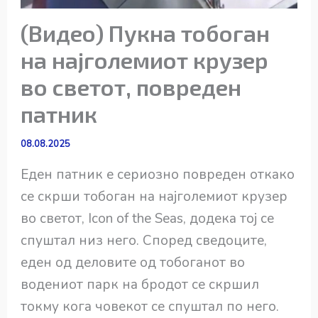
(Видео) Пукна тобоган
на најголемиот крузер
во светот, повреден
патник
08.08.2025
Еден патник е сериозно повреден откако
се скрши тобоган на најголемиот крузер
во светот, Icon of the Seas, додека тој се
спуштал низ него. Според сведоците,
еден од деловите од тобоганот во
водениот парк на бродот се скршил
токму кога човекот се спуштал по него.