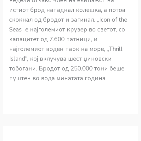
недели откако член на екипажот на
истиот брод нападнал колешка, а потоа
скокнал од бродот и загинал. „Icon of the
Seas“ е најголемиот крузер во светот, со
капацитет од 7.600 патници, и
најголемиот воден парк на море, „Thrill
Island“, кој вклучува шест џиновски
тобогани. Бродот од 250.000 тони беше
пуштен во вода минатата година.