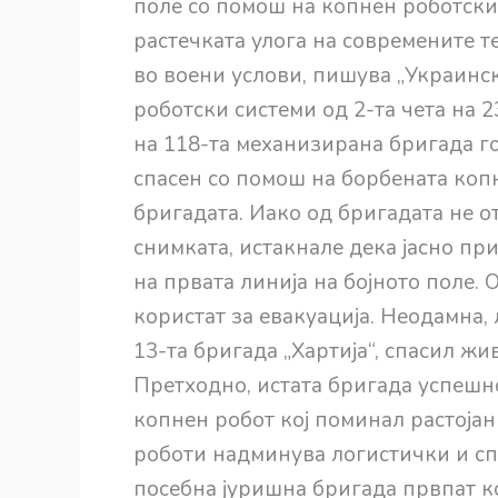
поле со помош на копнен роботски 
растечката улога на современите 
во воени услови, пишува „Украинс
роботски системи од 2-та чета на 
на 118-та механизирана бригада го
спасен со помош на борбената копн
бригадата. Иако од бригадата не о
снимката, истакнале дека јасно пр
на првата линија на бојното поле. 
користат за евакуација. Неодамна,
13-та бригада „Хартија“, спасил жи
Претходно, истата бригада успешн
копнен робот кој поминал растојан
роботи надминува логистички и сп
посебна јуришна бригада првпат к