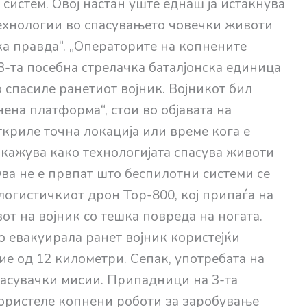
систем. Овој настан уште еднаш ја истакнува
технологии во спасувањето човечки животи
ка правда“. „Операторите на копнените
23-та посебна стрелачка баталјонска единица
 спасиле ранетиот војник. Војникот бил
ена платформа“, стои во објавата на
ткриле точна локација или време кога е
икажува како технологијата спасува животи
Ова не е првпат што беспилотни системи се
 логистичкиот дрон Тор-800, кој припаѓа на
вот на војник со тешка повреда на ногата.
о евакуирала ранет војник користејќи
ие од 12 километри. Сепак, употребата на
асувачки мисии. Припадници на 3-та
ористеле копнени роботи за заробување