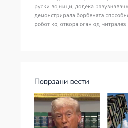
руски војници, додека разузнавачк
демонстрирала борбената способнос
робот кој отвора оган од митралез
Поврзани вести