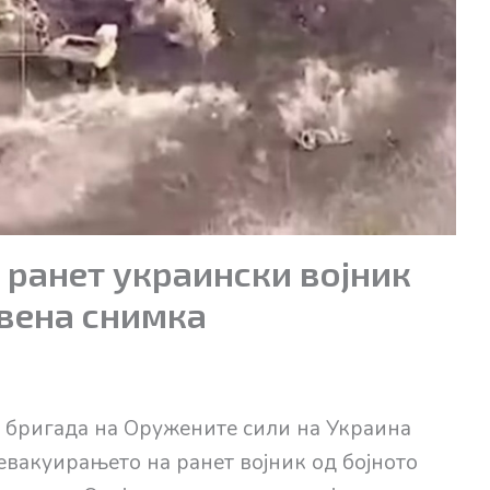
 ранет украински војник
авена снимка
 бригада на Оружените сили на Украина
 евакуирањето на ранет војник од бојното