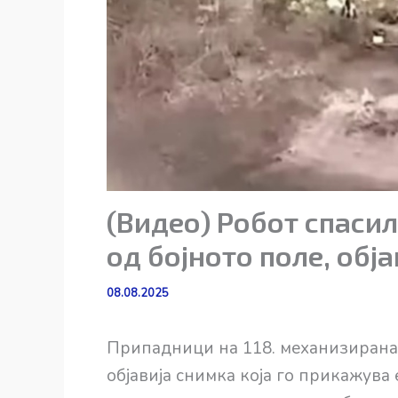
(Видео) Робот спасил
од бојното поле, обј
08.08.2025
Припадници на 118. механизирана
објавија снимка која го прикажува