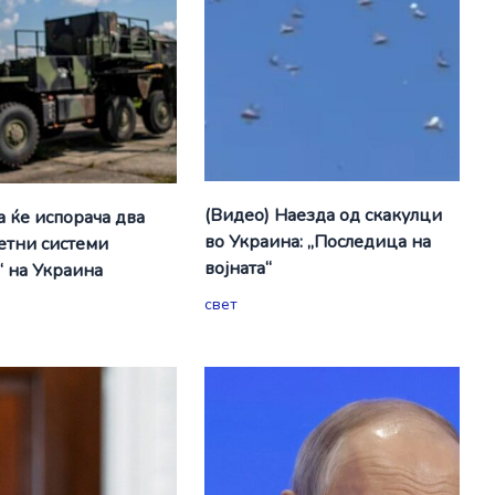
(Видео) Наезда од скакулци
а ќе испорача два
во Украина: „Последица на
етни системи
војната“
“ на Украина
свет