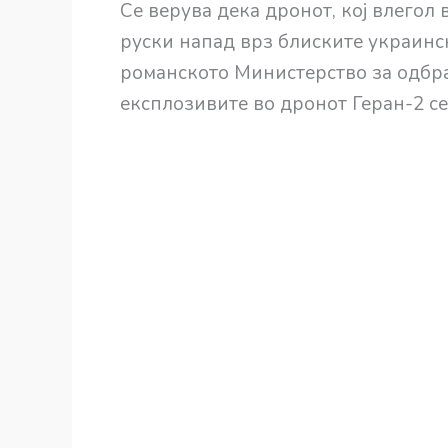
Се верува дека дронот, кој влегол
руски напад врз блиските украинс
романското Министерство за одбр
експлозивите во дронот Геран-2 се