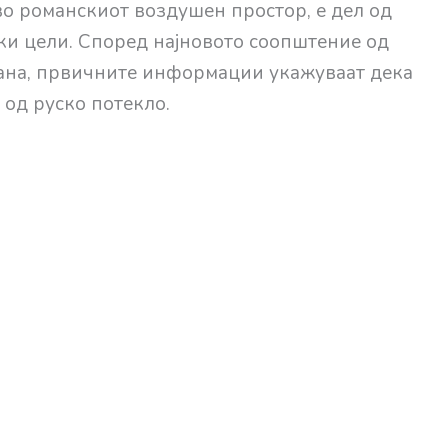
 во романскиот воздушен простор, е дел од
ки цели. Според најновото соопштение од
ана, првичните информации укажуваат дека
 од руско потекло.