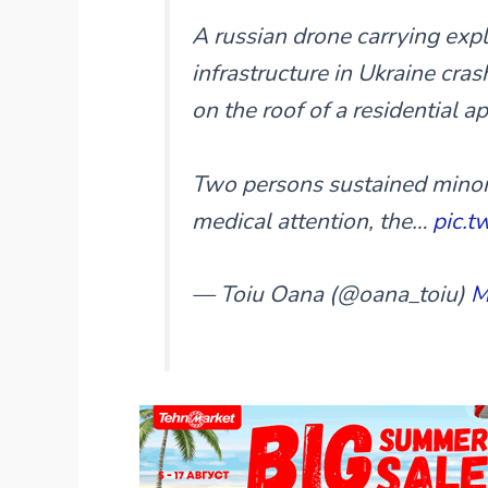
A russian drone carrying expl
infrastructure in Ukraine cras
on the roof of a residential a
Two persons sustained minor 
medical attention, the…
pic.t
— Toiu Oana (@oana_toiu)
M