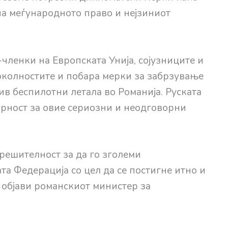
а меѓународното право и нејзиниот
членки на Европската Унија, сојузниците и
околностите и побара мерки за забрзување
в беспилотни летала во Романија. Руската
рност за овие сериозни и неодговорни
 решителност за да го зголеми
а Федерација со цел да се постигне итно и
 објави романскиот министер за