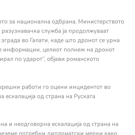
ото за национална одбрана, Министерството
 разузнавачка служба ја продолжуваат
 зграда во Галати, каде што дронот се урна
те информации, целиот полнеж на дронот
ирал по ударот“, објави романското
орешни работи го оцени инцидентот во
а ескалација од страна на Руската
на и неодговорна ескалација од страна на
преземе потребни дипломатски мерки како