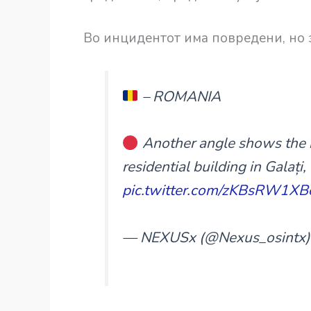
Во инцидентот има повредени, но 
– ROMANIA
Another angle shows the 
residential building in Galaț
pic.twitter.com/zKBsRW1XB
— NEXUSx (@Nexus_osintx