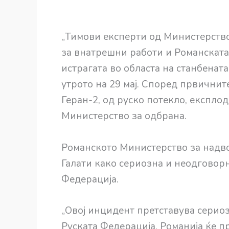
„Тимови експерти од Министерств
за внатрешни работи и Романската
истрагата во областа на станбената
утрото на 29 мај. Според првични
Геран-2, од руско потекло, експлод
Министерство за одбрана.
Романското Министерство за надв
Галати како сериозна и неодговорн
Федерација.
„Овој инцидент претставува сериоз
Руската Федерација. Романија ќе 