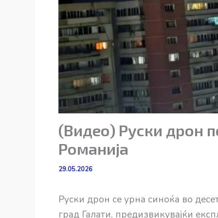
(Видео) Руски дрон п
Романија
29.05.2026
Руски дрон се урна синоќа во десе
град Галати, предизвикувајќи експл