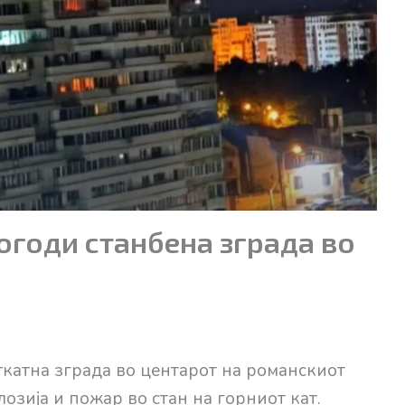
огоди станбена зграда во
ткатна зграда во центарот на романскиот
озија и пожар во стан на горниот кат.