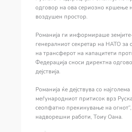
одговор на ова сериозно кршење н
воздушен простор.
Романија ги информираше земјите-
генералниот секретар на НАТО за 
на трансферот на капацитети проти
Федерација сноси директна одгово
дејствија.
Романија ќе дејствува со најголема
меѓународниот притисок врз Рускат
сеопфатно прекинување на огнот“,
надворешни работи, Тоиу Оана.