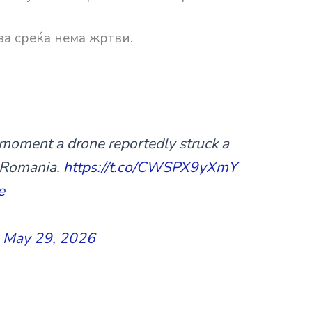
за среќа нема жртви.
moment a drone reportedly struck a
i, Romania.
https://t.co/CWSPX9yXmY
e
)
May 29, 2026