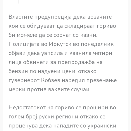
Властите предупредија дека возачите
кои се обидуваат да складираат гориво
би можеле да се соочат со казни.
Полицијата во Иркутск во понеделник
објави дека уапсила и казнила четири
лица обвинети за препродажба на
бензин по надуени цени, откако
гувернерот Кобзев наредил преземање
мерки против ваквите случаи.
Недостатокот на гориво се прошири во
голем број руски региони откако се
проценува дека нападите со украински