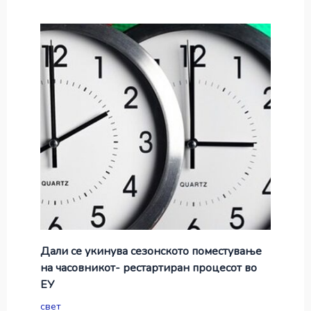
Дали се укинува сезонското поместување
на часовникот- рестартиран процесот во
ЕУ
свет