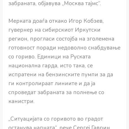
забраната, објавува „Москва тајмс“.
Мерката доаѓа откако Игор Кобзев,
гувернер на сибирскиот Иркутски
регион, прогласи состојба на зголемена
готовност поради недоволно снабдување
со гориво. Единици на Руската
национална гарда, исто така, се
испратени на бензинските пумпи за да
ги контролираат линиите и да ја
спроведат забраната за полнење со
канистри.
„Ситуацијата со горивото во градот
останува напната“, рече Сергеј Гаврин,