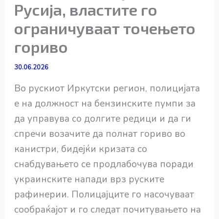
Русија, властите го
ограничуваат точењето
гориво
30.06.2026
Во рускиот Иркутски регион, полицијата
е на должност на бензинските пумпи за
да управува со долгите редици и да ги
спречи возачите да полнат гориво во
канистри, бидејќи кризата со
снабдувањето се продлабочува поради
украинските напади врз руските
рафинерии. Полицајците го насочуваат
сообраќајот и го следат почитувањето на