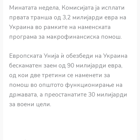
Минатата недела, Комисијата ја исплати
првата транша од 3,2 милијарди евра на
Украина во рамките на наменската
програма за макрофинансиска помош.
Европската Унија ѝ обезбеди на Украина
бескаматен заем од 90 милијарди евра,
од кои две третини се наменети за
помош во општото функционирање на
државата, а преостанатите 30 милијарди
за воени цели.