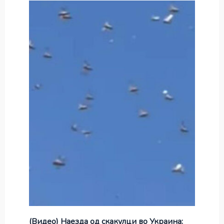
(Видео) Наезда од скакулци во Украина: