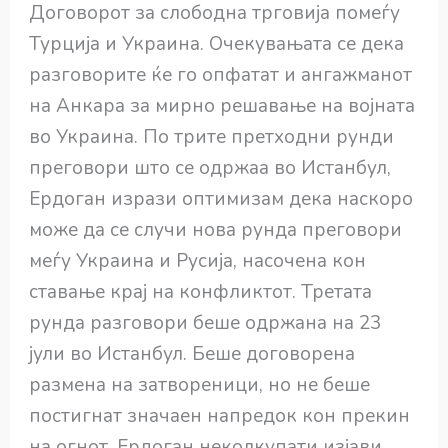
Договорот за слободна трговија помеѓу
Турција и Украина. Очекувањата се дека
разговорите ќе го опфатат и ангажманот
на Анкара за мирно решавање на војната
во Украина. По трите претходни рунди
преговори што се одржаа во Истанбул,
Ердоган изрази оптимизам дека наскоро
може да се случи нова рунда преговори
меѓу Украина и Русија, насочена кон
ставање крај на конфликтот. Третата
рунда разговори беше одржана на 23
јули во Истанбул. Беше договорена
размена на затвореници, но не беше
постигнат значаен напредок кон прекин
на огнот. Ердоган неколкупати изјави