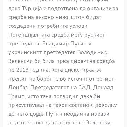
дека Турција е подготвена да организира
средба на високо ниво, штом бидат
создадени потребните услови.
Потенцијалната средба меѓу рускиот
претседател Владимир Путин и
украинскиот претседател Володимир
Зеленски би била прва директна средба
по 2019 година, кога дискутираа за
прекин на борбите во источниот регион
Донбас. Претседателот на САД, Доналд
Трамп, исто така потврдил дека би
присуствувал на таков состанок, доколку
до него дојде. Путин неодамна изрази
подготвеност да се сретне со Зеленски,