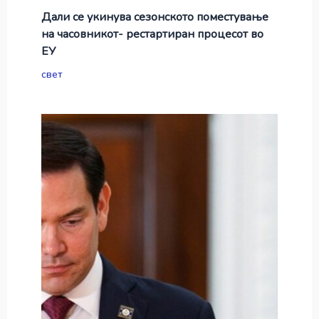
Дали се укинува сезонското поместување
на часовникот- рестартиран процесот во
ЕУ
свет