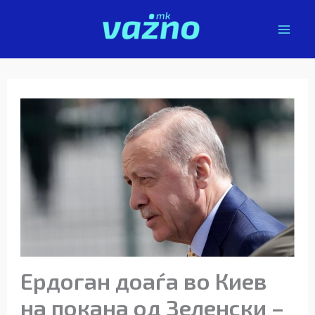
Skip
to
content
Ердоган доаѓа во Киев
на покана од Зеленски –