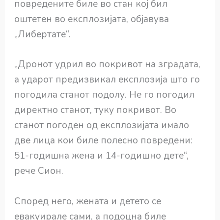
повредените биле во стан кој бил
оштетен во експлозијата, објавува
„Либертате“.
„Дронот удрил во покривот на зградата,
а ударот предизвикал експлозија што го
погодила станот подолу. Не го погодил
директно станот, туку покривот. Во
станот погоден од експлозијата имало
две лица кои биле полесно повредени:
51-годишна жена и 14-годишно дете“,
рече Сион.
Според него, жената и детето се
евакуирале сами, а подоцна биле