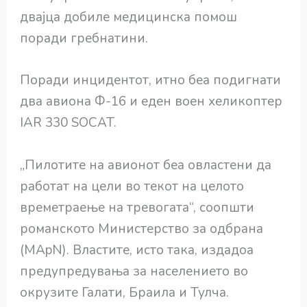
двајца добиле медицинска помош
поради гребнатини.
Поради инцидентот, итно беа подигнати
два авиона Ф-16 и еден воен хеликоптер
IAR 330 SOCAT.
„Пилотите на авионот беа овластени да
работат на цели во текот на целото
времетраење на тревогата“, соопшти
романското Министерство за одбрана
(MApN). Властите, исто така, издадоа
предупредувања за населението во
окрузите Галати, Браила и Тулча.