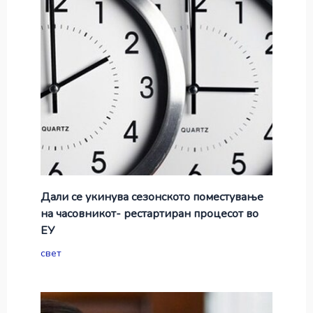
Дали се укинува сезонското поместување
на часовникот- рестартиран процесот во
ЕУ
свет