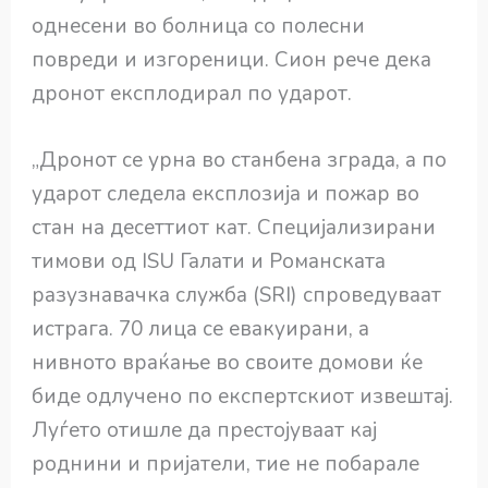
однесени во болница со полесни
повреди и изгореници. Сион рече дека
дронот експлодирал по ударот.
„Дронот се урна во станбена зграда, а по
ударот следела експлозија и пожар во
стан на десеттиот кат. Специјализирани
тимови од ISU Галати и Романската
разузнавачка служба (SRI) спроведуваат
истрага. 70 лица се евакуирани, а
нивното враќање во своите домови ќе
биде одлучено по експертскиот извештај.
Луѓето отишле да престојуваат кај
роднини и пријатели, тие не побарале