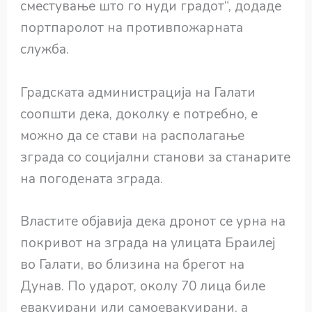
сместување што го нуди градот“, додаде
портпаролот на противпожарната
служба.
Градската администрација на Галати
соопшти дека, доколку е потребно, е
можно да се стави на располагање
зграда со социјални станови за станарите
на погодената зграда.
Властите објавија дека дронот се урна на
покривот на зграда на улицата Браилеј
во Галати, во близина на брегот на
Дунав. По ударот, околу 70 лица биле
евакуирани или самоевакуирани, а