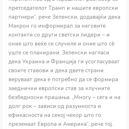
претседателот Трамп и нашите европски
партнери“, рече Зеленски, додавајќи дека
Макрон го информирал за неговите
контакти со други светски лидери – и
оние што веќе се случиле и оние што сè
уште се планирани. Зеленски нагласи
дека Украина и Франција ги усогласуваат
своите ставови и дека двете страни
веруваат дека е потребно да се формира
заеднички европски став за клучните
безбедносни прашања. „Многу – сега и на
долг рок – зависи од разумноста и
ефикасноста на секој чекор што го
преземаат Европа и Америка“, рече тој.