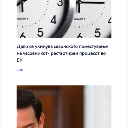
Дали се укинува сезонското поместување
на часовникот- рестартиран процесот во
ЕУ
свет