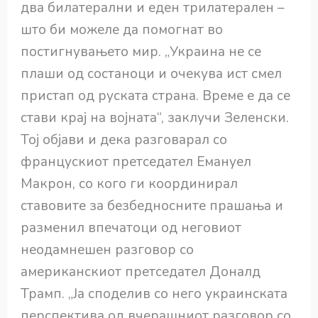
два билатерални и еден трилатерален –
што би можеле да помогнат во
постигнувањето мир. „Украина не се
плаши од состаноци и очекува ист смел
пристап од руската страна. Време е да се
стави крај на војната“, заклучи Зеленски.
Тој објави и дека разговарал со
францускиот претседател Емануел
Макрон, со кого ги координирал
ставовите за безбедносните прашања и
разменил впечатоци од неговиот
неодамнешен разговор со
американскиот претседател Доналд
Трамп. „Ја споделив со него украинската
перспектива од вчерашниот разговор со