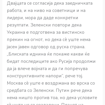
Двајцата се согласија дека заедничката
работа, и на ниво на советници и на
лидери, мора да даде конкретни
резултати. Зеленски повтори дека
Украина е подготвена за вистинско
прекин на огнот, но дека сè уште нема
јасен јавен одговор од руска страна.
„Блиската иднина ќе покаже какви ќе
бидат последиците ако Русија продолжи
да ја влече војната и да ги попречува
конструктивните напори“, рече тој.
Москва сè уште е воздржана во врска со
средбата со Зеленски. Путин рече дека
нема ништо против тоа, но дека условите
сè уште не се создадени. Планот на