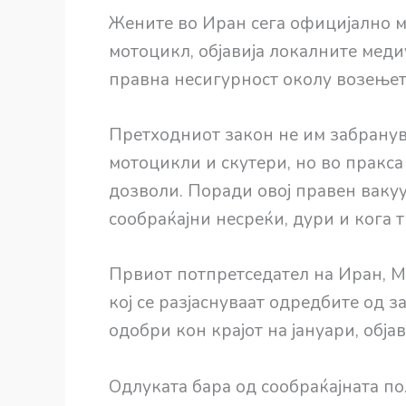
Жените во Иран сега официјално м
мотоцикл, објавија локалните меди
правна несигурност околу возењет
Претходниот закон не им забранув
мотоцикли и скутери, но во пракса
дозволи. Поради овој правен ваку
сообраќајни несреќи, дури и кога т
Првиот потпретседател на Иран, М
кој се разјаснуваат одредбите од за
одобри кон крајот на јануари, обја
Одлуката бара од сообраќајната по