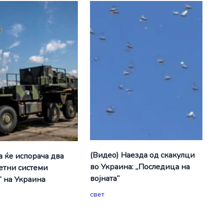
(Видео) Наезда од скакулци
а ќе испорача два
во Украина: „Последица на
етни системи
војната“
“ на Украина
свет