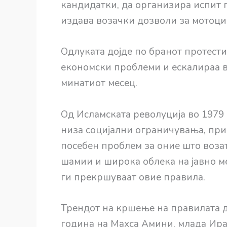
кандидатки, да организира испит 
издава возачки дозволи за мотоцик
Одлуката дојде по бранот протест
економски проблеми и ескалираа 
минатиот месец.
Од Исламската револуција во 1979 
низа социјални ограничувања, при
посебен проблем за оние што возат
шамии и широка облека на јавно ме
ги прекршуваат овие правила.
Трендот на кршење на правилата д
година на Махса Амини, млада Ира