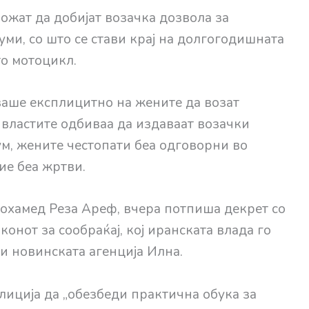
ожат да добијат возачка дозвола за
уми, со што се стави крај на долгогодишната
о мотоцикл.
аше експлицитно на жените да возат
 властите одбиваа да издаваат возачки
ум, жените честопати беа одговорни во
ие беа жртви.
охамед Реза Ареф, вчера потпиша декрет со
конот за сообраќај, кој иранската влада го
ви новинската агенција Илна.
лиција да „обезбеди практична обука за