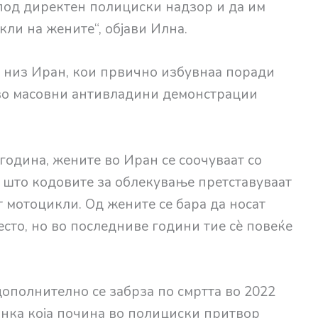
под директен полициски надзор и да им
ли на жените“, објави Илна.
и низ Иран, кои првично избувнаа поради
во масовни антивладини демонстрации
година, жените во Иран се соочуваат со
 што кодовите за облекување претставуваат
 мотоцикли. Од жените се бара да носат
сто, но во последниве години тие сè повеќе
ополнително се забрза по смртта во 2022
нка која почина во полициски притвор