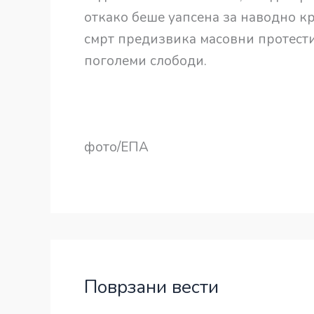
откако беше уапсена за наводно к
смрт предизвика масовни протести
поголеми слободи.
фото/ЕПА
Поврзани вести