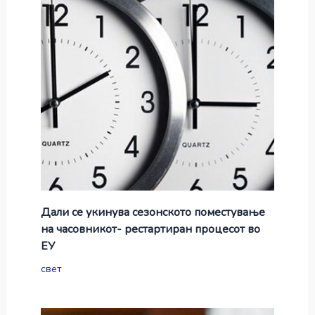
Дали се укинува сезонското поместување
на часовникот- рестартиран процесот во
ЕУ
свет