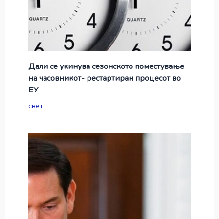
Дали се укинува сезонското поместување
на часовникот- рестартиран процесот во
ЕУ
свет