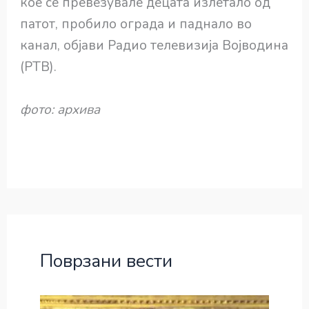
кое се превезувале децата излетало од
патот, пробило ограда и паднало во
канал, објави Радио телевизија Војводина
(РТВ).
фото: архива
Поврзани вести