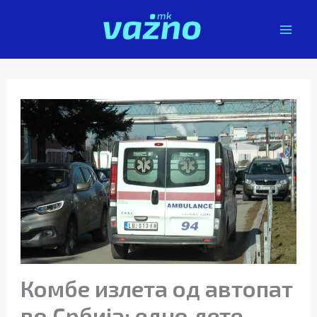
Skip
to
content
Комбе излета од автопат
во Србија: едно дете