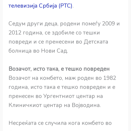
телевизија Србија (РТС)
.
Седум други деца, родени помеѓу 2009 и
2012 година, се здобиле со тешки
повреди и се пренесени во Детската
болница во Нови Сад.
Возачот, исто така, е тешко повреден
Возачот на комбето, маж роден во 1982
година, исто така е тешко повреден и е
пренесен во Ургентниот центар на
Клиничкиот центар на Војводина.
Несреќата се случила кога комбето во