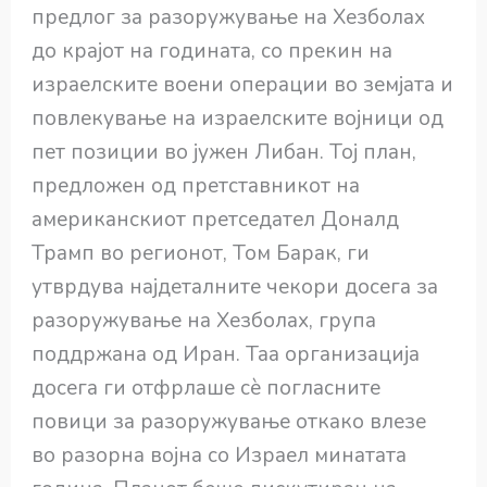
предлог за разоружување на Хезболах
до крајот на годината, со прекин на
израелските воени операции во земјата и
повлекување на израелските војници од
пет позиции во јужен Либан. Тој план,
предложен од претставникот на
американскиот претседател Доналд
Трамп во регионот, Том Барак, ги
утврдува најдеталните чекори досега за
разоружување на Хезболах, група
поддржана од Иран. Таа организација
досега ги отфрлаше сè погласните
повици за разоружување откако влезе
во разорна војна со Израел минатата