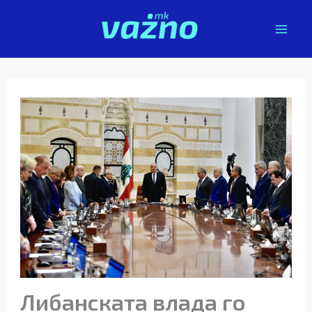
Skip
to
content
Либанската влада го