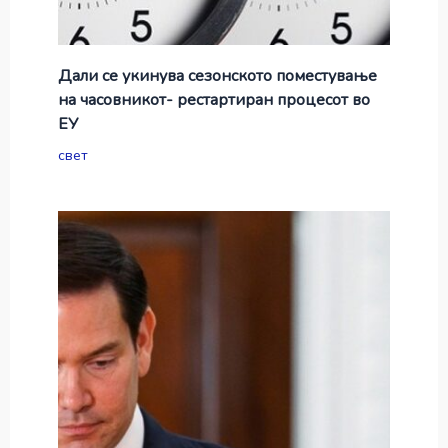
Дали се укинува сезонското поместување
на часовникот- рестартиран процесот во
ЕУ
свет