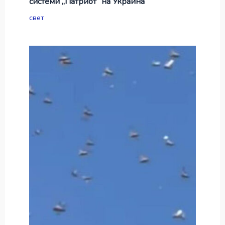
системи „Патриот“ на Украина
свет