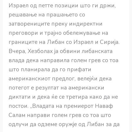
Израел од петте позиции што ги држи,
решавање на прашањето со
затворениците преку индиректни
преговори и трајно обележување на
границите на Либан со Израел и Сирија.
Вчера, Хезболах ја обвини либанската
влада дека направила голем грев со тоа
што планирала да го прифати
американскиот предлог, велејќи дека
потегот е резултат на американски
диктати и дека ќе се третира како да не
постои. „Владата на премиерот Наваф
Салам направи голем грев со тоа што
одлучи да одземе оружје од Либан за да