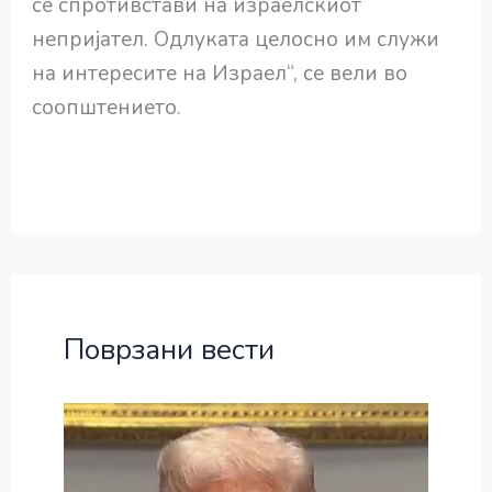
се спротивстави на израелскиот
непријател. Одлуката целосно им служи
на интересите на Израел“, се вели во
соопштението.
Поврзани вести