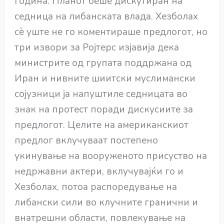
година. Планот беше дискутиран на
седница на либанската влада. Хезболах
сè уште не го коментираше предлогот, но
три извори за Ројтерс изјавија дека
министрите од групата поддржана од
Иран и нивните шиитски муслимански
сојузници ја напуштиле седницата во
знак на протест поради дискусиите за
предлогот. Целите на американскиот
предлог вклучуваат постепено
укинување на вооруженото присуство на
недржавни актери, вклучувајќи го и
Хезболах, потоа распоредување на
либански сили во клучните гранични и
внатрешни области, повлекување на