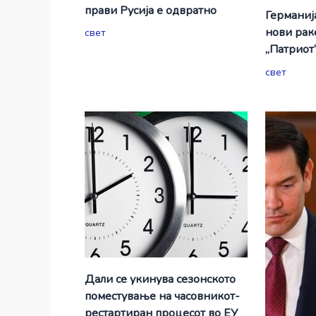
прави Русија е одвратно
Германиј
нови рак
свет
„Патриот
свет
Дали се укинува сезонското
поместување на часовникот-
рестартиран процесот во ЕУ