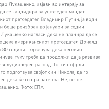
ар Лукашенко, изјави во интервју за
 да се кандидира за уште еден мандат.
скиот претседател Владимир Путин, ја води
и беше реизбран во јануари за седми
Лукашенко нагласи дека не планира да се
е дека американскиот претседател Доналд
 80 години. Тој верува дека неговиот
нува, туку треба да продолжи да ја развива
револуционерен распад. Тој ги отфрли
о подготвува својот син Николај да го
ев дека ќе го прашате тоа. Не, не, не.
укашенко. Фото: ЕПА