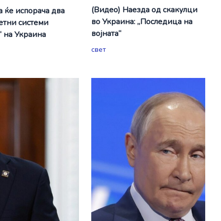
(Видео) Наезда од скакулци
а ќе испорача два
во Украина: „Последица на
етни системи
војната“
“ на Украина
свет