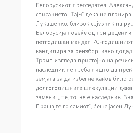
Белорускиот претседател, Александ
списанието „Тајм“ дека не планира
Лукашенко, близок сојузник на ру
Белорусија повеќе од три децении 
петгодишен мандат. 70-годишниот 
кандидира за реизбор, иако додад
Трамп изгледа пристојно на речиси
наследник не треба ништо да преки
земјата за да избегне каков било 
долгогодишните шпекулации дека г
замени. „Не, тој не е наследник. Зна
Прашајте го самиот“, беше јасен Л