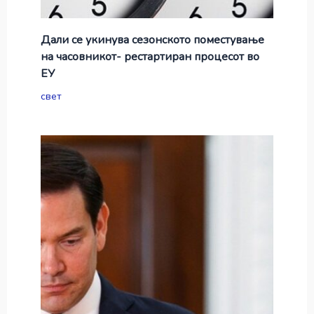
Дали се укинува сезонското поместување
на часовникот- рестартиран процесот во
ЕУ
свет