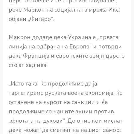
цврсто стоеше и се спротивставуваше“,
рече Маркон на социјалната мрежа Икс,
објави „Фигаро“.
Макрон додаде дека Украина е „првата
линија на одбрана на Европа“ и потврди
дека Франција и европските земји цврсто
стојат зад неа.
„Исто така, ќе продолжиме да ја
таргетираме руската воена економија: ќе
останеме на курсот на санкции и ќе
продолжиме со нашите акции против
„флотата на духови“. До оние кои мислат
дека можат да сметаат на нашиот замор: