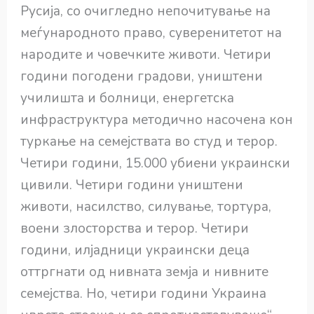
Русија, со очигледно непочитување на
меѓународното право, суверенитетот на
народите и човечките животи. Четири
години погодени градови, уништени
училишта и болници, енергетска
инфраструктура методично насочена кон
туркање на семејствата во студ и терор.
Четири години, 15.000 убиени украински
цивили. Четири години уништени
животи, насилство, силување, тортура,
воени злосторства и терор. Четири
години, илјадници украински деца
оттргнати од нивната земја и нивните
семејства. Но, четири години Украина