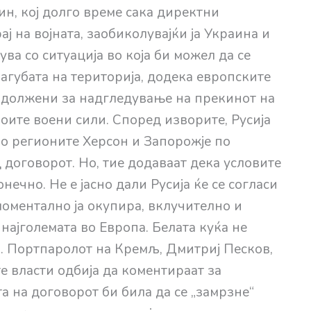
ин, кој долго време сака директни
ај на војната, заобиколувајќи ја Украина и
ува со ситуација во која би можел да се
загубата на територија, додека европските
задолжени за надгледување на прекинот на
оите воени сили. Според изворите, Русија
во регионите Херсон и Запорожје по
 договорот. Но, тие додаваат дека условите
нечно. Не е јасно дали Русија ќе се согласи
моментално ја окупира, вклучително и
најголемата во Европа. Белата куќа не
. Портпаролот на Кремљ, Дмитриј Песков,
е власти одбија да коментираат за
а на договорот би била да се „замрзне“