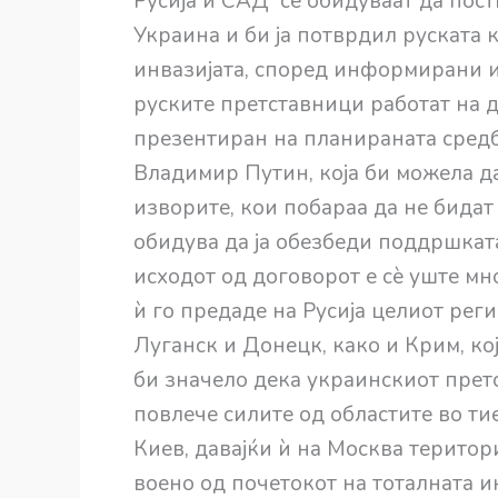
Русија и САД се обидуваат да пост
Украина и би ја потврдил руската 
инвазијата, според информирани и
руските претставници работат на 
презентиран на планираната средб
Владимир Путин, која би можела да
изворите, кои побараа да не бида
обидува да ја обезбеди поддршката
исходот од договорот е сè уште мн
ѝ го предаде на Русија целиот рег
Луганск и Донецк, како и Крим, кој
би значело дека украинскиот прет
повлече силите од областите во ти
Киев, давајќи ѝ на Москва територи
воено од почетокот на тоталната и