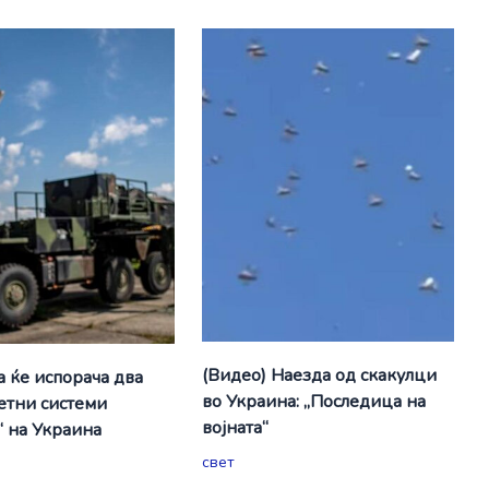
(Видео) Наезда од скакулци
а ќе испорача два
во Украина: „Последица на
етни системи
војната“
“ на Украина
свет