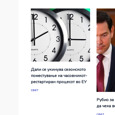
Дали се укинува сезонското
поместување на часовникот-
рестартиран процесот во ЕУ
свет
Рубио за
да чека 
свет