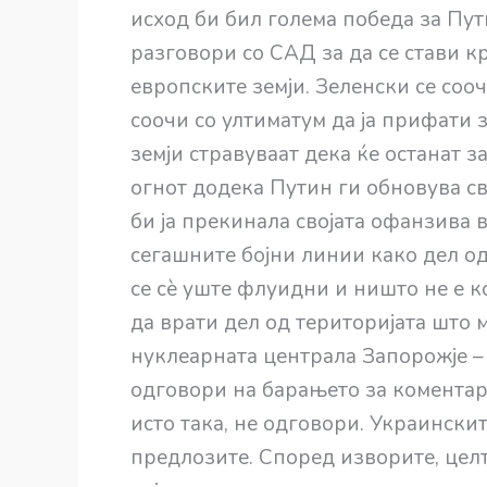
исход би бил голема победа за Пут
разговори со САД за да се стави кр
европските земји. Зеленски се сооч
соочи со ултиматум да ја прифати 
земји стравуваат дека ќе останат 
огнот додека Путин ги обновува св
би ја прекинала својата офанзива 
сегашните бојни линии како дел од
се сè уште флуидни и ништо не е ко
да врати дел од територијата што 
нуклеарната централа Запорожје – 
одговори на барањето за коментар
исто така, не одговори. Украинскит
предлозите. Според изворите, целт