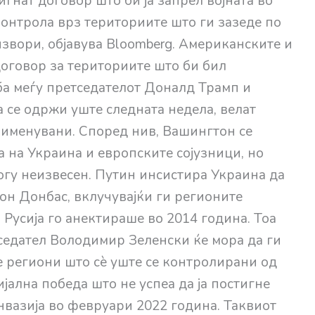
игнат договор што би ја запрел војната во
контрола врз териториите што ги зазеде по
звори, објавува Bloomberg. Американските и
договор за териториите што би бил
а меѓу претседателот Доналд Трамп и
 се одржи уште следната недела, велат
т именувани. Според нив, Вашингтон се
 на Украина и европските сојузници, но
огу неизвесен. Путин инсистира Украина да
ион Донбас, вклучувајќи ги регионите
 Русија го анектираше во 2014 година. Тоа
седател Володимир Зеленски ќе мора да ги
е региони што сè уште се контролирани од
јална победа што не успеа да ја постигне
нвазија во февруари 2022 година. Таквиот