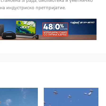
 станбена зграда, библиотека и уметничко
на индустриско претпријатие.