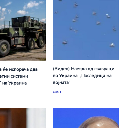
(Видео) Наезда од скакулци
а ќе испорача два
во Украина: „Последица на
етни системи
војната“
“ на Украина
свет