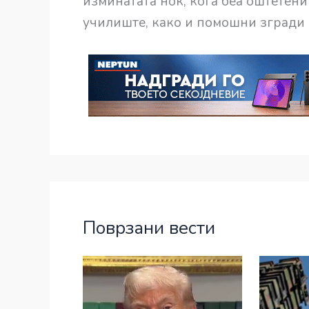
изминатата ноќ, кога беа оштетени
училиште, како и помошни згради 
Поврзани вести