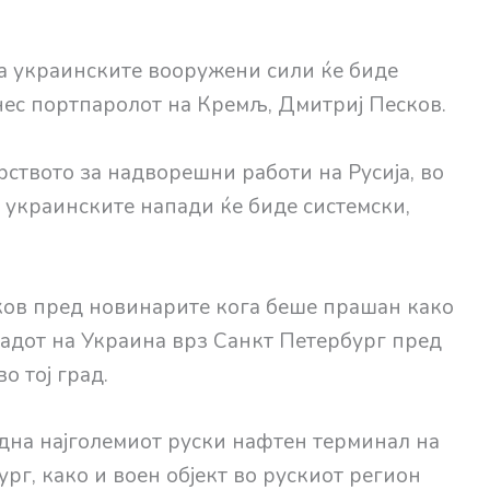
на украинските вооружени сили ќе биде
енес портпаролот на Кремљ, Дмитриј Песков.
рството за надворешни работи на Русија, во
а украинските напади ќе биде системски,
есков пред новинарите кога беше прашан како
падот на Украина врз Санкт Петербург пред
 тој град.
адна најголемиот руски нафтен терминал на
рг, како и воен објект во рускиот регион