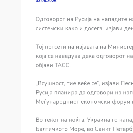
03.06.2026
Одговорот на Русија на нападите 
системски како и досега, изјави д
Тој потсети на изјавата на Министе
која се наведува дека одговорот н
објави ТАСС.
„Всушност, тие веќе се“, изјави П
Русија планира да одговори на на
Меѓународниот економски форум во
Во текот на ноќта, Украина го нап
Балтичкото Море, во Санкт Петербу