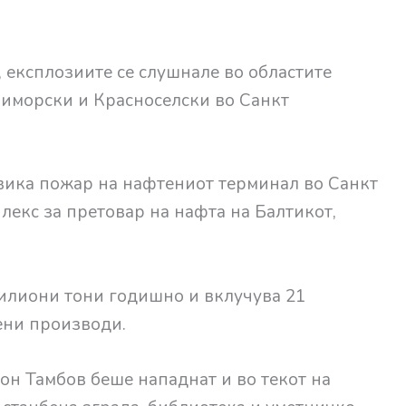
 експлозиите се слушнале во областите
риморски и Красноселски во Санкт
вика пожар на нафтениот терминал во Санкт
лекс за претовар на нафта на Балтикот,
милиони тони годишно и вклучува 21
ени производи.
он Тамбов беше нападнат и во текот на