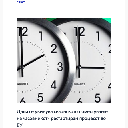
свет
Дали се укинува сезонското поместување
на часовникот- рестартиран процесот во
ЕУ