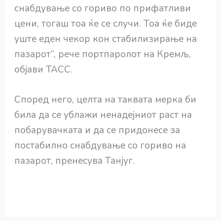
снабдување со гориво по прифатливи
цени, тогаш тоа ќе се случи. Тоа ќе биде
уште еден чекор кон стабилизирање на
пазарот“, рече портпаролот на Кремљ,
објави ТАСС.
Според него, целта на таквата мерка би
била да се ублажи ненадејниот раст на
побарувачката и да се придонесе за
постабилно снабдување со гориво на
пазарот, пренесува Танјуг.