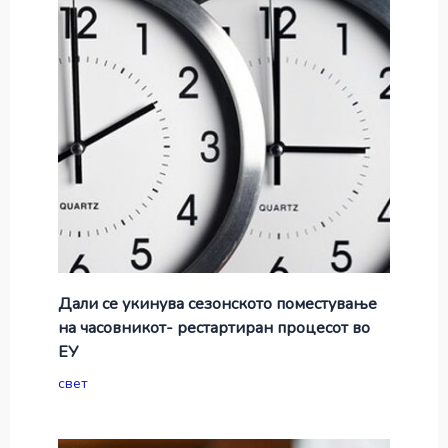
Дали се укинува сезонското поместување
на часовникот- рестартиран процесот во
ЕУ
свет