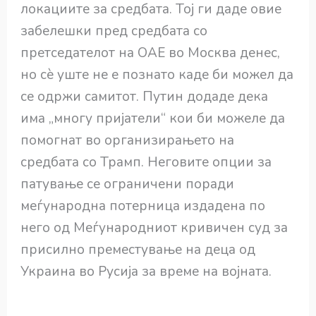
локациите за средбата. Тој ги даде овие
забелешки пред средбата со
претседателот на ОАЕ во Москва денес,
но сè уште не е познато каде би можел да
се одржи самитот. Путин додаде дека
има „многу пријатели“ кои би можеле да
помогнат во организирањето на
средбата со Трамп. Неговите опции за
патување се ограничени поради
меѓународна потерница издадена по
него од Меѓународниот кривичен суд за
присилно преместување на деца од
Украина во Русија за време на војната.