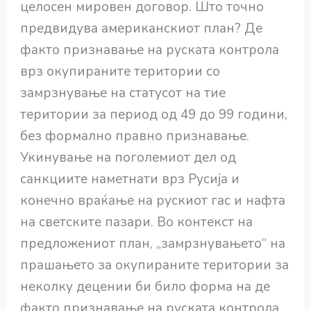
целосен мировен договор. Што точно
предвидува американскиот план? Де
факто признавање на руската контрола
врз окупираните територии со
замрзнување на статусот на тие
територии за период од 49 до 99 години,
без формално правно признавање.
Укинување на поголемиот дел од
санкциите наметнати врз Русија и
конечно враќање на рускиот гас и нафта
на светските пазари. Во контекст на
предложениот план, „замрзнувањето“ на
прашањето за окупираните територии за
неколку децении би било форма на де
факто признавање на руската контрола,