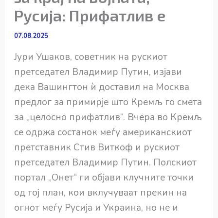
Русија: Прифатлив е
07.08.2025
Јури Ушаков, советник на рускиот
претседател Владимир Путин, изјави
дека Вашингтон ѝ доставил на Москва
предлог за примирје што Кремљ го смета
за „целосно прифатлив“. Вчера во Кремљ
се одржа состанок меѓу американскиот
претставник Стив Виткоф и рускиот
претседател Владимир Путин. Полскиот
портал „Онет“ ги објави клучните точки
од тој план, кои вклучуваат прекин на
огнот меѓу Русија и Украина, но не и