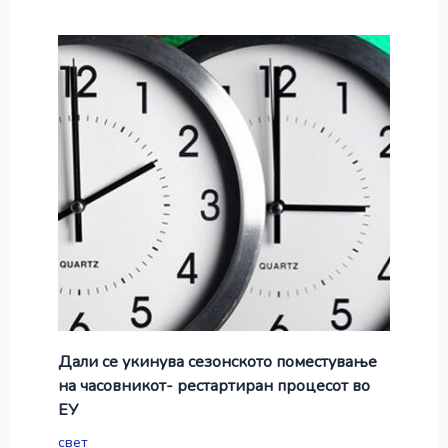
Дали се укинува сезонското поместување
на часовникот- рестартиран процесот во
ЕУ
свет