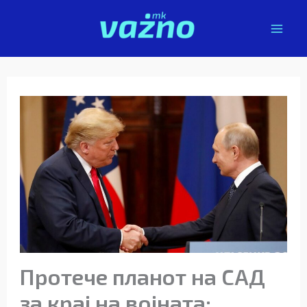
Skip
to
content
Протече планот на САД
за крај на војната;