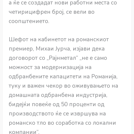
а ќе се создадат нови работни места со
четирицифрен број, се вели во
соопштението.
Шефот на кабинетот на романскиот
премиер, Михаи Јурча, изјави дека
договорот со „Рајнметал“ „не е само
можност за модернизација на
одбранбените капацитети на Романија,
туку и важен чекор во оживувањето на
домашната одбранбена индустрија,
бидејќи повеќе од 50 проценти од
производството ќе се извршува на
романско тло во соработка со локални
компании“.