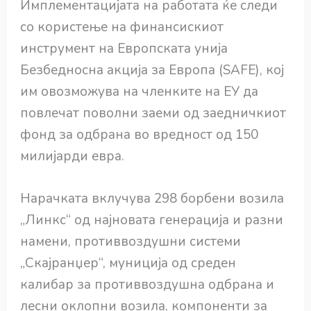
Имплементацијата на работата ќе следи
со користење на финансискиот
инструмент на Европската унија
Безбедносна акција за Европа (SAFE), кој
им овозможува на членките на ЕУ да
повлечат поволни заеми од заедничкиот
фонд за одбрана во вредност од 150
милијарди евра.
Нарачката вклучува 298 борбени возила
„Линкс“ од најновата генерација и разни
намени, противвоздушни системи
„Скајранџер“, муниција од среден
калибар за противвоздушна одбрана и
лесни оклопни возила, компоненти за