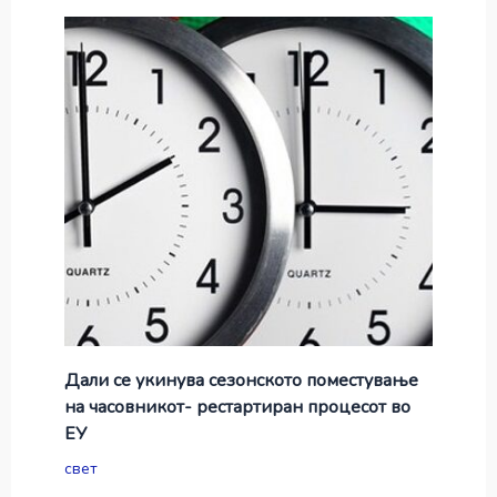
Дали се укинува сезонското поместување
на часовникот- рестартиран процесот во
ЕУ
свет