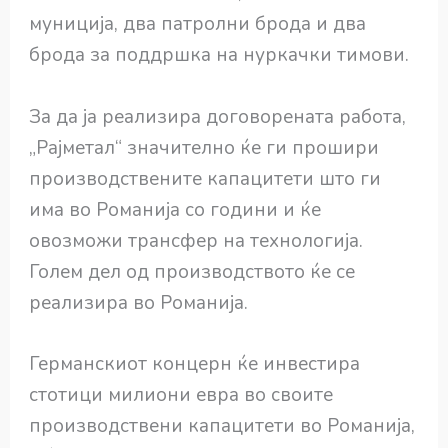
муниција, два патролни брода и два
брода за поддршка на нуркачки тимови.
За да ја реализира договорената работа,
„Рајметал“ значително ќе ги прошири
производствените капацитети што ги
има во Романија со години и ќе
овозможи трансфер на технологија.
Голем дел од производството ќе се
реализира во Романија.
Германскиот концерн ќе инвестира
стотици милиони евра во своите
производствени капацитети во Романија,