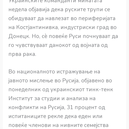
Украинските команданти минатата
недела објавија дека руските трупи се
обидуваат да навлезат во периферијата
на Костјантинивка, индустриски град во
Донецк. Но, сè повеќе Руси почнуваат да
го чувствуваат данокот од војната од
прва рака.
Во националното истражување на
јавното мислење во Русија, објавено во
понеделник од украинскиот тинк-тенк
Институт за студии и анализа на
конфликти на Русија, 31 процент од
испитаниците рекле дека еден или
повеќе членови на нивните семејства