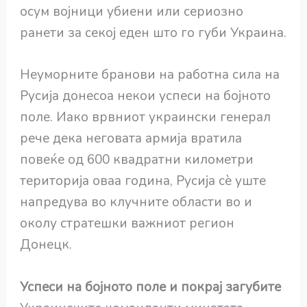
осум војници убиени или сериозно
ранети за секој еден што го губи Украина.
Неуморните бранови на работна сила на
Русија донесоа некои успеси на бојното
поле. Иако врвниот украински генерал
рече дека неговата армија вратила
повеќе од 600 квадратни километри
територија оваа година, Русија сè уште
напредува во клучните области во и
околу стратешки важниот регион
Донецк.
Успеси на бојното поле и покрај загубите