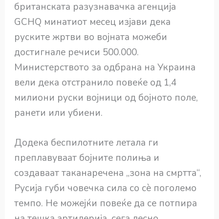
британската разузнавачка агенција
GCHQ минатиот месец изјави дека
руските жртви во војната можеби
достигнале речиси 500.000.
Министерството за одбрана на Украина
вели дека отстранило повеќе од 1,4
милиони руски војници од бојното поле,
ранети или убиени.
Додека беспилотните летала ги
преплавуваат бојните полиња и
создаваат таканаречена „зона на смртта“,
Русија губи човечка сила со сè поголемо
темпо. Не можејќи повеќе да се потпира
на тешка артилерија, сега лесно