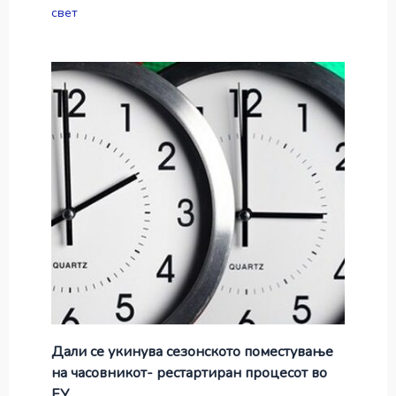
свет
Дали се укинува сезонското поместување
на часовникот- рестартиран процесот во
ЕУ