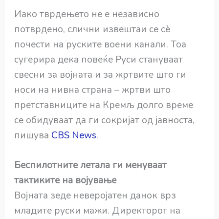
Иако тврдењето не е независно
потврдено, слични извештаи се сè
почести на руските воени канали. Тоа
сугерира дека повеќе Руси стануваат
свесни за војната и за жртвите што ги
носи на нивна страна – жртви што
претставниците на Кремљ долго време
се обидуваат да ги сокријат од јавноста,
пишува
CBS News
.
Беспилотните летала ги менуваат
тактиките на војување
Војната зеде неверојатен данок врз
младите руски мажи. Директорот на