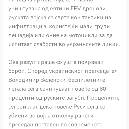
уништувана од евтини FPV дронови,
руската војска се сврте кон тактики на
инфилтрација: користејќи мали групи
пешадија или оние на мотоцикли за да
испитаат слабости во украинските линии.
Ова резултираше со уште покрвави
борби. Според украинскиот претседател
Володимир Зеленски, беспилотните
летала сега сочинуваат повеќе од 80
проценти од руските загуби. Проценките
сугерираат дека повеќе Руси сега се
убиени во војна отколку ранети,
преседан поставен во современото