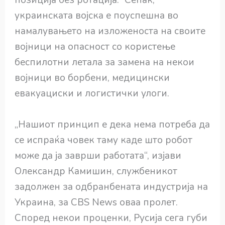
позиција без ротација.“ Сепак,
украинската војска е поуспешна во
намалувањето на изложеноста на своите
војници на опасност со користење
беспилотни летала за замена на некои
војници во борбени, медицински
евакуациски и логистички улоги.
„Нашиот принцип е дека нема потреба да
се испраќа човек таму каде што робот
може да ја заврши работата“, изјави
Олександр Камишин, службеникот
задолжен за одбранбената индустрија на
Украина, за CBS News оваа пролет.
Според некои проценки, Русија сега губи