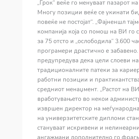
„Грок“ веќе го менуваат пазарот н
Многу позиции веќе се укинати бид
повеќе не постојат“. „Фајненшл та
компанија која со помош на ВИ го 
за 75 отсто и „ослободила“ 3.600 ч
програмери драстично е забавено.
предупредува дека цели слоеви на
традиционалните патеки за кариер
работни позиции и практикантства,
средниот менаџмент. „Растот на В
вработувањето во некои администр
извршен директор на меѓународната
на универзитетските дипломи стан
стануваат искривени и нелинеарн
ангажмани дополнително го фрагме