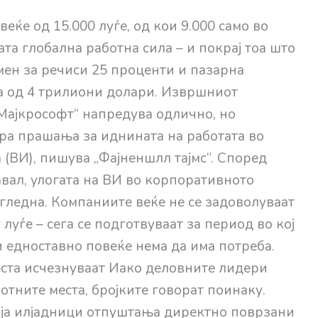
еќе од 15.000 луѓе, од кои 9.000 само во
ната глобална работна сила – и покрај тоа што
ен за речиси 25 проценти и пазарна
а од 4 трилиони долари. Извршниот
„Мајкрософт“ напредува одлично, но
ра прашања за иднината на работата во
 (ВИ), пишува „Фајненшлл тајмс“. Според
вал, улогата на ВИ во корпоративното
гледна. Компаниите веќе не се задоволуваат
 луѓе – сега се подготвуваат за период во кој
 едноставно повеќе нема да има потреба.
еста исчезнуваат Иако деловните лидери
отните места, бројките говорат поинаку.
авија илјадници отпуштања директно поврзани