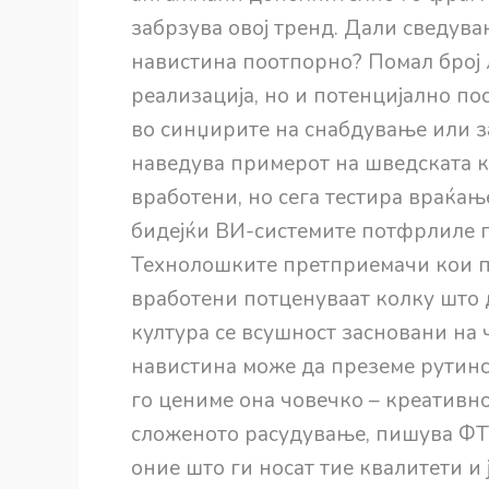
забрзува овој тренд. Дали сведува
навистина поотпорно? Помал број 
реализација, но и потенцијално по
во синџирите на снабдување или з
наведува примерот на шведската к
вработени, но сега тестира враќа
бидејќи ВИ-системите потфрлиле п
Технолошките претприемачи кои 
вработени потценуваат колку што
култура се всушност засновани на 
навистина може да преземе рутинс
го цениме она човечко – креативн
сложеното расудување, пишува ФТ.
оние што ги носат тие квалитети и