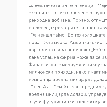
со вештачката интелигенција. „Мај
експлицитно, истовремено отпушт
рекордна добивка. Порано, отпушт
но денес директорите ги претставу
„Фајненшл тајмс“. Во технолошката
престижна мерка. Американскиот с
кој поминаа компании како „Ербиен
дека успешна фирма може да се из
Финансиските медиуми истакнуваат
милионски приходи, иако имаат м
компанија вредна милијарда долар
„Опен АИ“, Сем Алтман, предвиде д
вредна милијарда долари, управува
звучи футуристички, големите јази