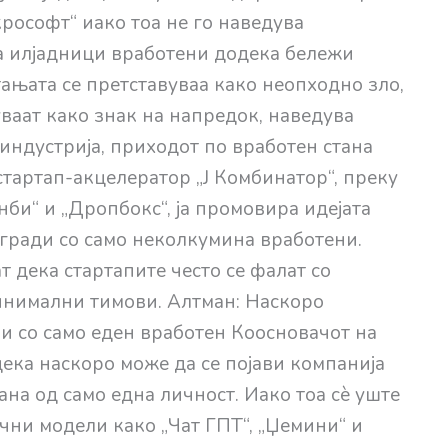
крософт“ иако тоа не го наведува
а илјадници вработени додека бележи
ањата се претставуваа како неопходно зло,
ваат како знак на напредок, наведува
 индустрија, приходот по вработен стана
тартап-акцелератор „Ј Комбинатор“, преку
би“ и „Дропбокс“, ја промовира идејата
гради со само неколкумина вработени.
 дека стартапите често се фалат со
инимални тимови. Алтман: Наскоро
и со само еден вработен Коосновачот на
ека наскоро може да се појави компанија
на од само една личност. Иако тоа сѐ уште
чни модели како „Чат ГПТ“, „Џемини“ и