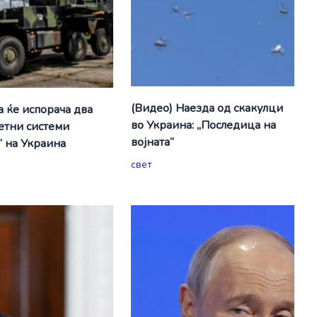
(Видео) Наезда од скакулци
а ќе испорача два
во Украина: „Последица на
етни системи
војната“
“ на Украина
свет