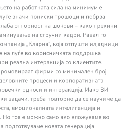
њето на работната сила на минимум е
луѓе значи пониски трошоци и побрза
слаба отпорност на шокови – како прекини
аминување на стручни кадри. Равал го
омпанија „Кларна“, која отпушти илјадници
ње на луѓе во корисничката поддршка
ри реална интеракција со клиентите.
промовираат фирми со минимален број
 деловните процеси и корпоративната
човечки односи и интеракција. Иако ВИ
ки задачи, треба повторно да се научиме да
оста, емоционалната интелигенција и
 Но тоа е можно само ако вложуваме во
 ја подготвуваме новата генерација