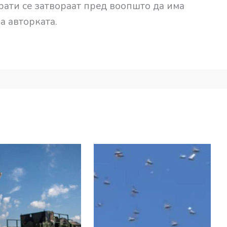
рати се затвораат пред воопшто да има
а авторката.