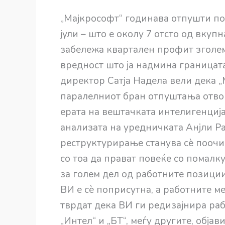
„Мајкрософт“ годинава отпушти пов
јули – што е околу 7 отсто од вкуп
забележа квартален профит зголем
вредност што ја надмина границат
директор Сатја Надела вели дека 
паралелниот бран отпуштања отво
ерата на вештачката интелигенција
анализата на уредничката Анјли Ра
реструктурирање станува сѐ поочи
со тоа да прават повеќе со помалку
за голем дел од работните позиции
ВИ е сѐ поприсутна, а работните м
тврдат дека ВИ ги редизајнира раб
„Интел“ и „БТ“, меѓу другите, обј