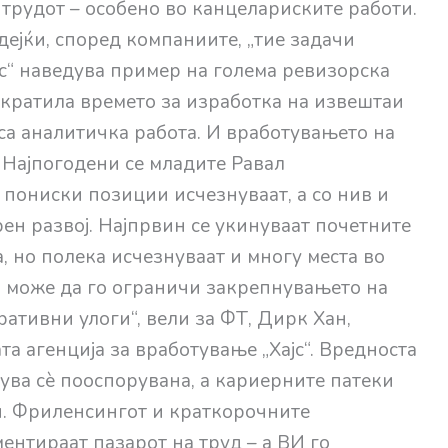
а трудот – особено во канцелариските работи.
ејќи, според компаниите, „тие задачи
јмс“ наведува пример на голема ревизорска
скратила времето за изработка на извештаи
аса аналитичка работа. И вработувањето на
 Најпогодени се младите Равал
 пониски позиции исчезнуваат, а со нив и
ен развој. Најпрвин се укинуваат почетните
 но полека исчезнуваат и многу места во
И може да го ограничи закрепнувањето на
ативни улоги“, вели за ФТ, Дирк Хан,
 агенција за вработување „Хајс“. Вредноста
ува сѐ пооспорувана, а кариерните патеки
и. Фриленсингот и краткорочните
нтираат пазарот на труд – а ВИ го