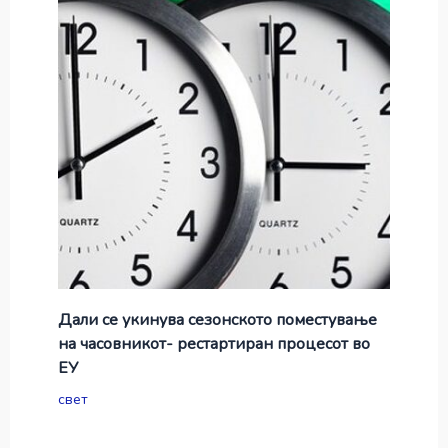
Дали се укинува сезонското поместување
на часовникот- рестартиран процесот во
ЕУ
свет