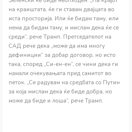
Зеленски ќе биде неопходен. „На крајот
на краиштата, ќе ги ставам двајцата во
иста просторија. Или ќе бидам таму, или
нема да бидам таму, и мислам дека ќе се
среди“, рече Трамп. Претседателот на
САД рече дека „може да има многу
дефиниции“ за добар договор, но исто
така, според „Си-ен-ен“, се чини дека ги
намали очекувањата пред самитот во
петок. „Се радувам на средбата со Путин
за која мислам дека ќе биде добра, но
може да биде и лоша“, рече Трамп.