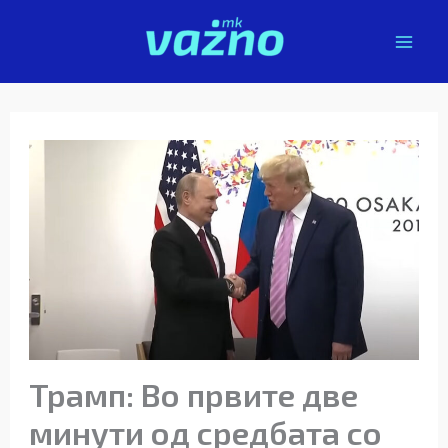
Skip
to
content
Трамп: Во првите две
минути од средбата со