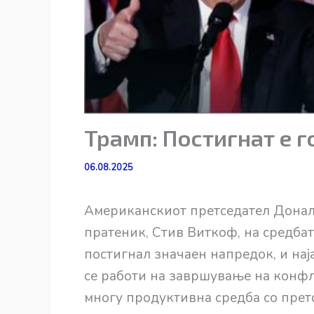
Трамп: Постигнат е 
06.08.2025
Американскиот претседател Доналд
пратеник, Стив Виткоф, на средба
постигнал значаен напредок, и нај
се работи на завршување на конфл
многу продуктивна средба со претс