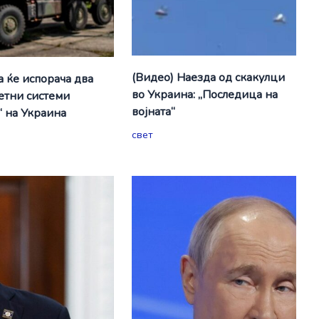
(Видео) Наезда од скакулци
а ќе испорача два
во Украина: „Последица на
етни системи
војната“
“ на Украина
свет