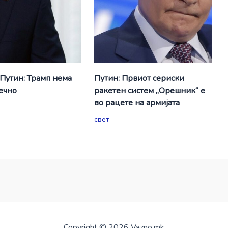
 Путин: Трамп нема
Путин: Првиот сериски
вечно
ракетен систем „Орешник“ е
во рацете на армијата
свет
Copyright © 2026 Vazno.mk