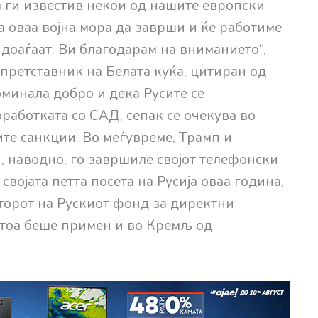
а ги известив некои од нашите европски
ка оваа војна мора да заврши и ќе работиме
 доаѓаат. Ви благодарам на вниманието“,
претставник на Белата куќа, цитиран од
оминала добро и дека Русите се
работката со САД, сепак се очекува во
ите санкции. Во меѓувреме, Трамп и
, наводно, го завршиле својот телефонски
својата петта посета на Русија оваа година,
кторот на Рускиот фонд за директни
отоа беше примен и во Кремљ од