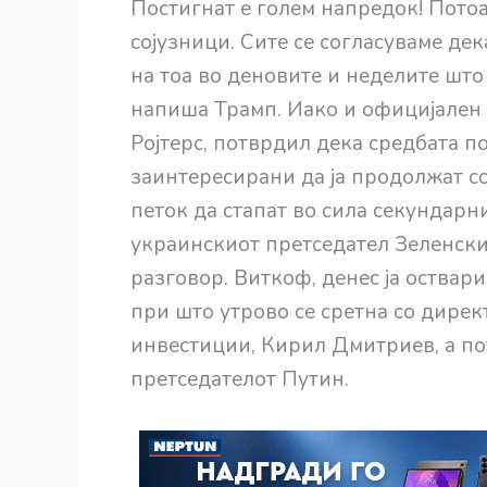
Постигнат е голем напредок! Пото
сојузници. Сите се согласуваме де
на тоа во деновите и неделите што
напиша Трамп. Иако и официјален 
Ројтерс, потврдил дека средбата п
заинтересирани да ја продолжат со
петок да стапат во сила секундарн
украинскиот претседател Зеленски
разговор. Виткоф, денес ја оствари 
при што утрово се сретна со дире
инвестиции, Кирил Дмитриев, а п
претседателот Путин.