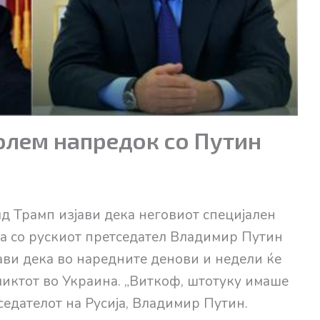
голем напредок со Путин
 Трамп изјави дека неговиот специјален
та со рускиот претседател Владимир Путин
ави дека во наредните денови и недели ќе
иктот во Украина. „Виткоф, штотуку имаше
едателот на Русија, Владимир Путин.