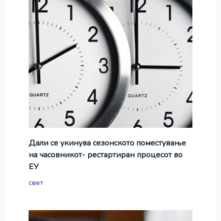
Дали се укинува сезонското поместување
на часовникот- рестартиран процесот во
ЕУ
свет