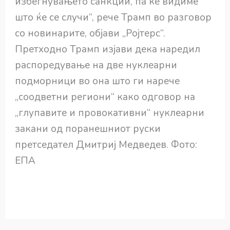
избегнувањето санкции, па ќе видиме
што ќе се случи“, рече Трамп во разговор
со новинарите, објави „Ројтерс“.
Претходно Трамп изјави дека наредил
распоредување на две нуклеарни
подморници во она што ги нарече
„соодветни региони“ како одговор на
„глупавите и провокативни“ нуклеарни
закани од поранешниот руски
претседател Дмитриј Медведев. Фото:
ЕПА