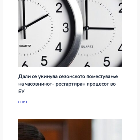
Дали се укинува сезонското поместување
на часовникот- рестартиран процесот во
ЕУ
свет