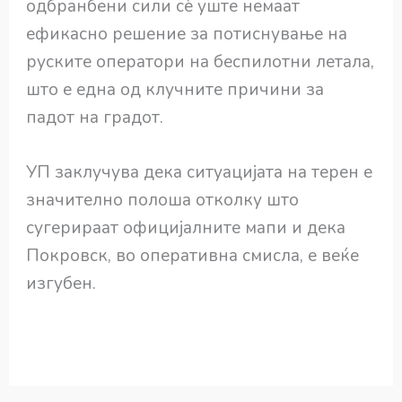
одбранбени сили сè уште немаат
ефикасно решение за потиснување на
руските оператори на беспилотни летала,
што е една од клучните причини за
падот на градот.
УП заклучува дека ситуацијата на терен е
значително полоша отколку што
сугерираат официјалните мапи и дека
Покровск, во оперативна смисла, е веќе
изгубен.