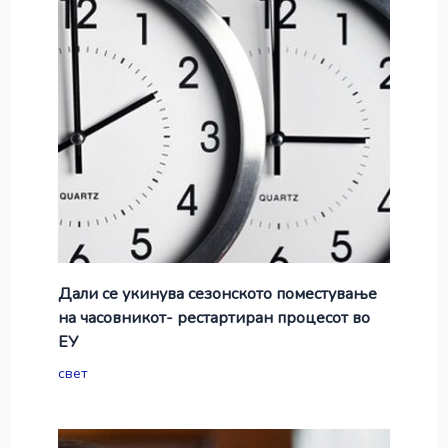
Дали се укинува сезонското поместување
на часовникот- рестартиран процесот во
ЕУ
свет