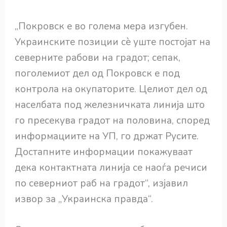
„Покровск е во голема мера изгубен.
Украинските позиции сè уште постојат на
северните рабови на градот; сепак,
поголемиот дел од Покровск е под
контрола на окупаторите. Целиот дел од
населбата под железничката линија што
го пресекува градот на половина, според
информациите на УП, го држат Русите.
Достапните информации покажуваат
дека контактната линија се наоѓа речиси
по северниот раб на градот“, изјавил
извор за „Украинска правда“.