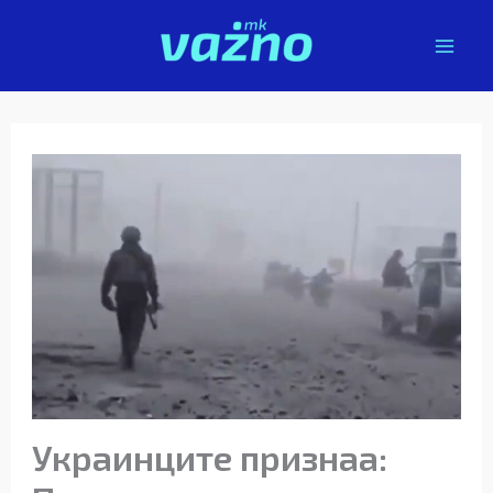
Skip
to
content
Украинците признаа: