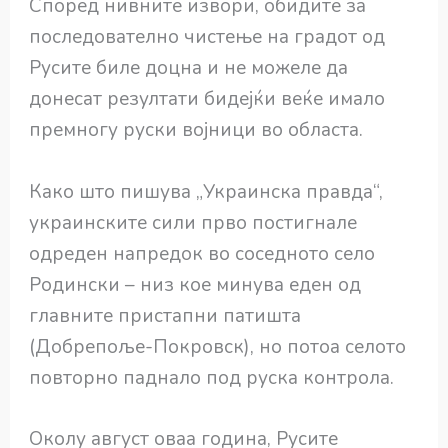
Според нивните извори, обидите за
последователно чистење на градот од
Русите биле доцна и не можеле да
донесат резултати бидејќи веќе имало
премногу руски војници во областа.
Како што пишува „Украинска правда“,
украинските сили прво постигнале
одреден напредок во соседното село
Родински – низ кое минува еден од
главните пристапни патишта
(Добрепоље-Покровск), но потоа селото
повторно паднало под руска контрола.
Околу август оваа година, Русите