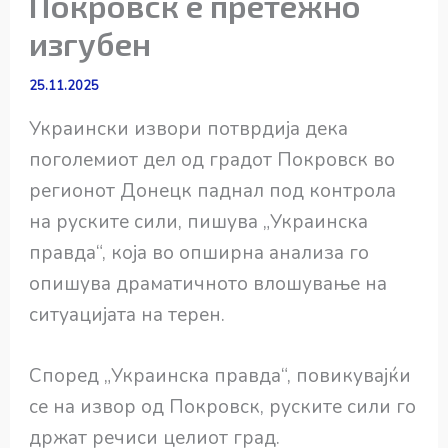
Покровск е претежно
изгубен
25.11.2025
Украински извори потврдија дека
поголемиот дел од градот Покровск во
регионот Донецк паднал под контрола
на руските сили, пишува „Украинска
правда“, која во опширна анализа го
опишува драматичното влошување на
ситуацијата на терен.
Според „Украинска правда“, повикувајќи
се на извор од Покровск, руските сили го
држат речиси целиот град.