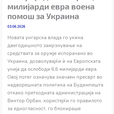
милијарди евра воена
помош за Украина
03.06.2026
Новата унгарска влада го укина
двегодишното замрзнување на
средствата за оружје испорачано во
Украина, дозволувајќи ѝ на Европската
унија да ослободи 6,6 милијарди евра.
Овој потег означува значаен пресврт во
надворешната политика на Будимпешта
откако претходната администрација на
Виктор Орбан, користејќи го правилото
за едногласност, го блокираше