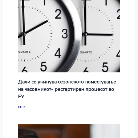
Дали се укинува сезонското поместување
на часовникот- рестартиран процесот во
ЕУ
свет