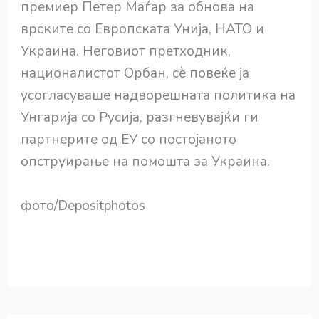
премиер Петер Маѓар за обнова на
врските со Европската Унија, НАТО и
Украина. Неговиот претходник,
националистот Орбан, сè повеќе ја
усогласуваше надворешната политика на
Унгарија со Русија, разгневувајќи ги
партнерите од ЕУ со постојаното
опструирање на помошта за Украина.
фото/Depositphotos