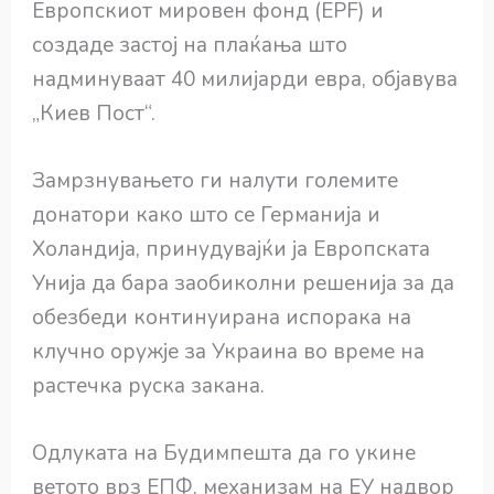
Европскиот мировен фонд (EPF) и
создаде застој на плаќања што
надминуваат 40 милијарди евра, објавува
„Киев Пост“.
Замрзнувањето ги налути големите
донатори како што се Германија и
Холандија, принудувајќи ја Европската
Унија да бара заобиколни решенија за да
обезбеди континуирана испорака на
клучно оружје за Украина во време на
растечка руска закана.
Одлуката на Будимпешта да го укине
ветото врз ЕПФ, механизам на ЕУ надвор