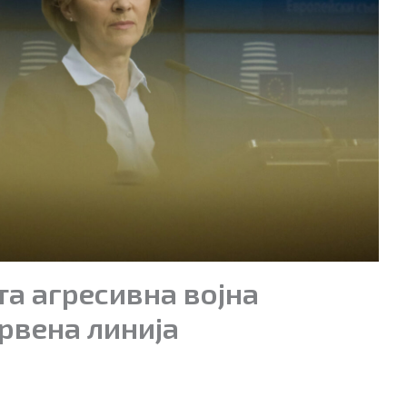
та агресивна војна
рвена линија