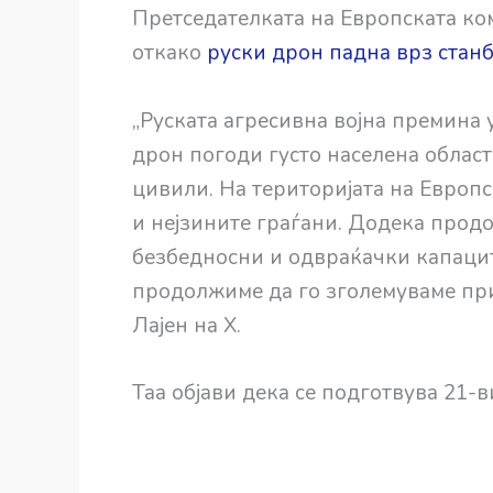
Претседателката на Европската ком
откако
руски дрон падна врз станб
„Руската агресивна војна премина 
дрон погоди густо населена област
цивили. На територијата на Европс
и нејзините граѓани. Додека прод
безбедносни и одвраќачки капацит
продолжиме да го зголемуваме при
Лајен на X.
Таа објави дека се подготвува 21-в