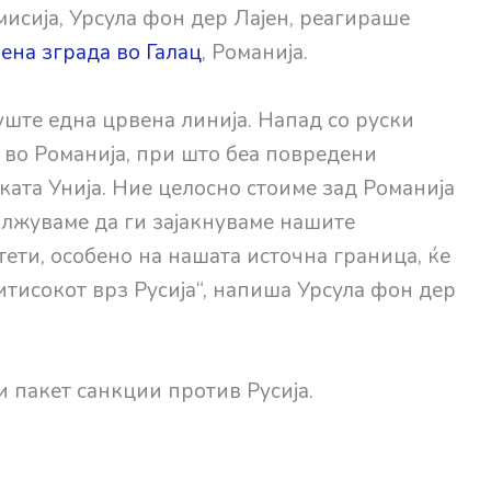
исија, Урсула фон дер Лајен, реагираше
ена зграда во Галац
, Романија.
уште една црвена линија. Напад со руски
 во Романија, при што беа повредени
ката Унија. Ние целосно стоиме зад Романија
олжуваме да ги зајакнуваме нашите
ети, особено на нашата источна граница, ќе
тисокот врз Русија“, напиша Урсула фон дер
и пакет санкции против Русија.