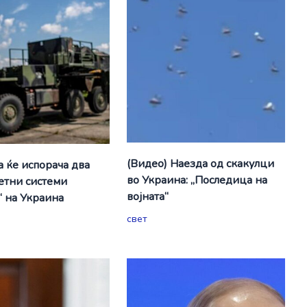
(Видео) Наезда од скакулци
а ќе испорача два
во Украина: „Последица на
етни системи
војната“
“ на Украина
свет