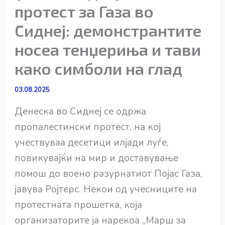
протест за Газа во
Сиднеј: демонстрантите
носеа тенџериња и тави
како симболи на глад
03.08.2025
Денеска во Сиднеј се одржа
пропалестински протест, на кој
учествуваа десетици илјади луѓе,
повикувајќи на мир и доставување
помош до воено разурнатиот Појас Газа,
јавува Ројтерс. Некои од учесниците на
протестната прошетка, која
организаторите ја нарекоа „Марш за