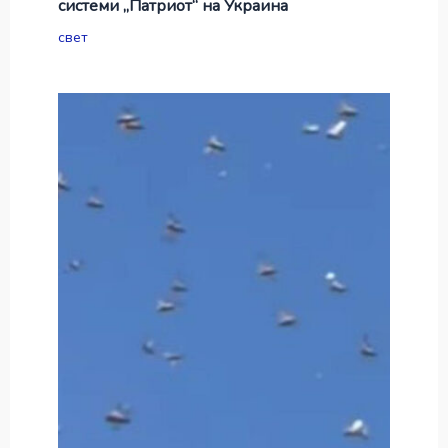
системи „Патриот“ на Украина
свет