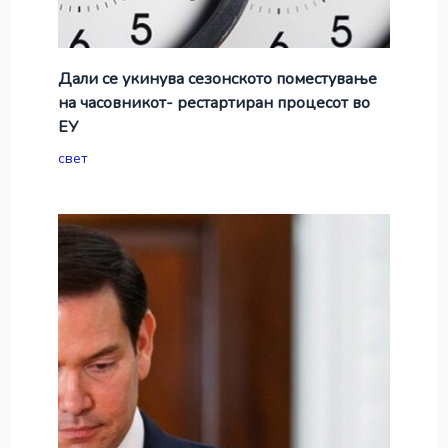
Дали се укинува сезонското поместување
на часовникот- рестартиран процесот во
ЕУ
свет