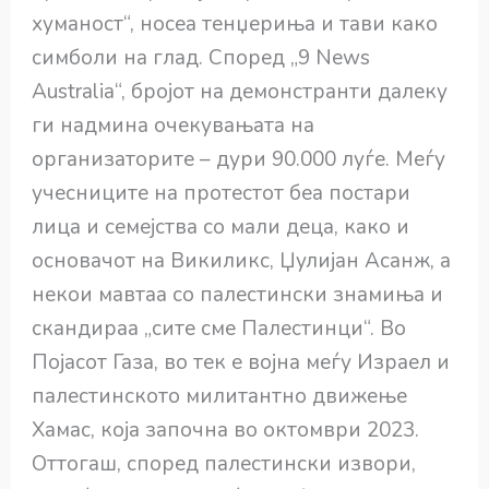
хуманост“, носеа тенџериња и тави како
симболи на глад. Според „9 News
Australia“, бројот на демонстранти далеку
ги надмина очекувањата на
организаторите – дури 90.000 луѓе. Меѓу
учесниците на протестот беа постари
лица и семејства со мали деца, како и
основачот на Викиликс, Џулијан Асанж, а
некои мавтаа со палестински знамиња и
скандираа „сите сме Палестинци“. Во
Појасот Газа, во тек е војна меѓу Израел и
палестинското милитантно движење
Хамас, која започна во октомври 2023.
Оттогаш, според палестински извори,