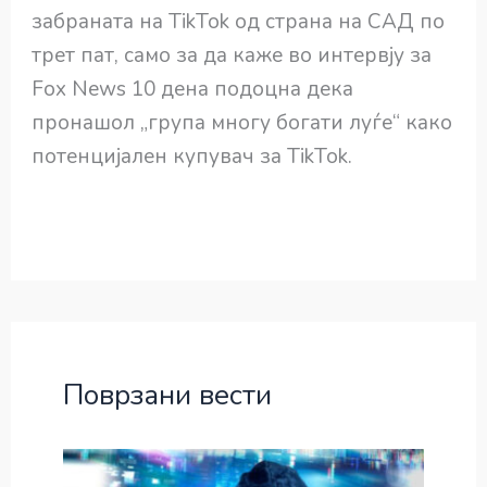
забраната на TikTok од страна на САД по
трет пат, само за да каже во интервју за
Fox News 10 дена подоцна дека
пронашол „група многу богати луѓе“ како
потенцијален купувач за TikTok.
Поврзани вести