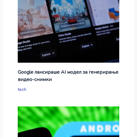
Google лансираше AI модел за генерирање
видео-снимки
tech