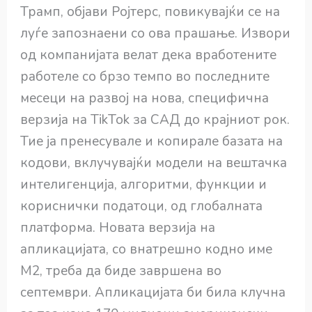
Трамп, објави Ројтерс, повикувајќи се на
луѓе запознаени со ова прашање. Извори
од компанијата велат дека вработените
работеле со брзо темпо во последните
месеци на развој на нова, специфична
верзија на TikTok за САД до крајниот рок.
Тие ја пренесувале и копирале базата на
кодови, вклучувајќи модели на вештачка
интелигенција, алгоритми, функции и
кориснички податоци, од глобалната
платформа. Новата верзија на
апликацијата, со внатрешно кодно име
M2, треба да биде завршена во
септември. Апликацијата би била клучна