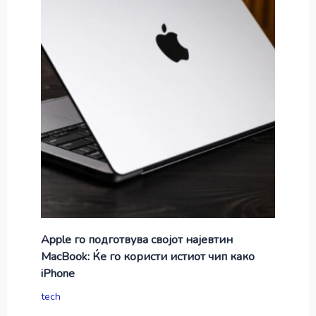
Apple го подготвува својот најевтин
MacBook: Ќе го користи истиот чип како
iPhone
tech