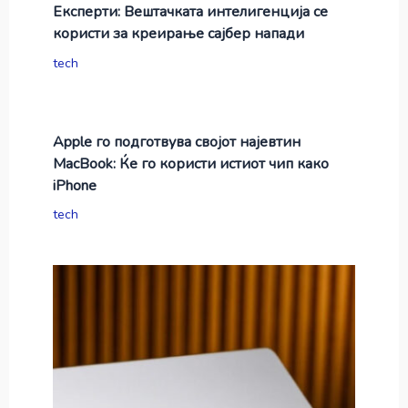
Експерти: Вештачката интелигенција се
користи за креирање сајбер напади
tech
Apple го подготвува својот најевтин
MacBook: Ќе го користи истиот чип како
iPhone
tech