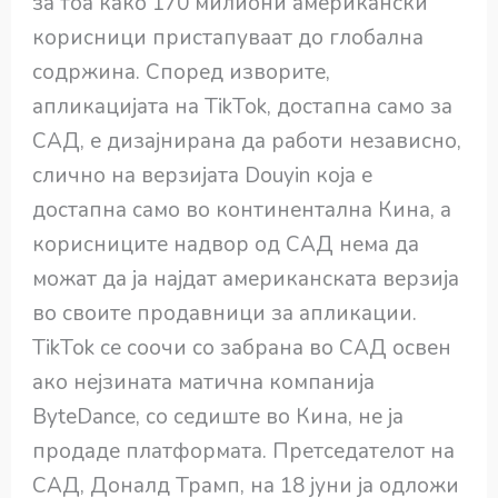
за тоа како 170 милиони американски
корисници пристапуваат до глобална
содржина. Според изворите,
апликацијата на TikTok, достапна само за
САД, е дизајнирана да работи независно,
слично на верзијата Douyin која е
достапна само во континентална Кина, а
корисниците надвор од САД нема да
можат да ја најдат американската верзија
во своите продавници за апликации.
TikTok се соочи со забрана во САД освен
ако нејзината матична компанија
ByteDance, со седиште во Кина, не ја
продаде платформата. Претседателот на
САД, Доналд Трамп, на 18 јуни ја одложи