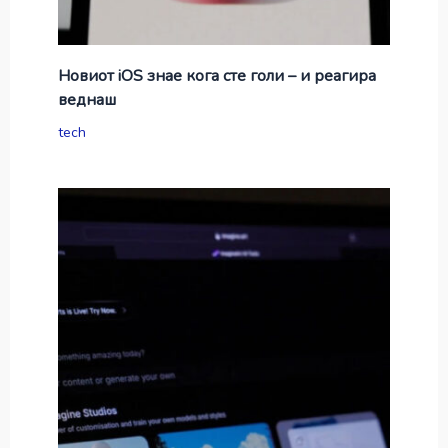
Новиот iOS знае кога сте голи – и реагира
веднаш
tech