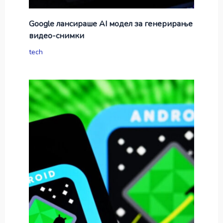
Google лансираше AI модел за генерирање
видео-снимки
tech