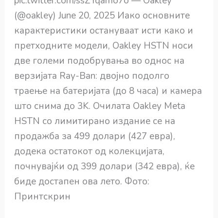
pic.twitter.com/ssZYqamo7o — Oakley
(@oakley) June 20, 2025 Иако основните
карактеристики остануваат исти како и
претходните модели, Oakley HSTN носи
две големи подобрувања во однос на
верзијата Ray-Ban: двојно подолго
траење на батеријата (до 8 часа) и камера
што снима до 3K. Очилата Oakley Meta
HSTN со лимитирано издание се на
продажба за 499 долари (427 евра),
додека остатокот од колекцијата,
почнувајќи од 399 долари (342 евра), ќе
биде достапен ова лето. Фото:
Принтскрин