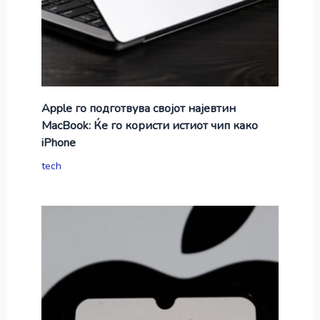
Apple го подготвува својот најевтин
MacBook: Ќе го користи истиот чип како
iPhone
tech