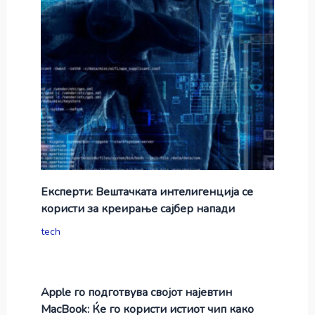
Експерти: Вештачката интелигенција се
користи за креирање сајбер напади
tech
Apple го подготвува својот најевтин
MacBook: Ќе го користи истиот чип како