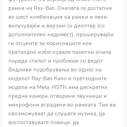
рамки на Ray-Ban. Очилата се достапни
во шест комбинации на рамки и леќи,
вклучувајќи и верзии со диоптер (со
дополнителен надомест), проширувајќи
ги опциите за корисниците кои
претходно избегнувале паметни очила
поради стилот и проблеми со видот.
Видливи подобрувања во однос на
моделот Ray-Ban Како и претходните
модели на Meta, HSTN има дискретна
предна камера, отворени звучници и
микрофони вградени во рамката. Тие ви
овозможуваат да слушате музика, да
воспоставувате повици, да