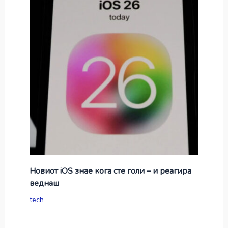
Новиот iOS знае кога сте голи – и реагира
веднаш
tech