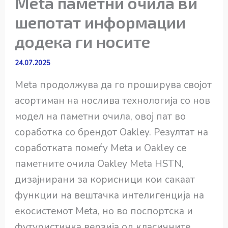
Meta паметни очила ви
шепотат информации
додека ги носите
24.07.2025
Meta продолжува да го проширува својот
асортиман на нослива технологија со нов
модел на паметни очила, овој пат во
соработка со брендот Oakley. Резултат на
соработката помеѓу Meta и Oakley се
паметните очила Oakley Meta HSTN,
дизајнирани за корисници кои сакаат
функции на вештачка интелигенција на
екосистемот Meta, но во поспортска и
футуристичка верзија од класичните