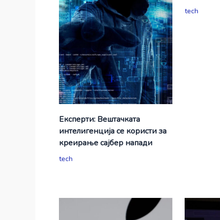
tech
Експерти: Вештачката
интелигенција се користи за
креирање сајбер напади
tech