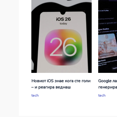
Новиот iOS знае кога сте голи
Google л
– и реагира веднаш
генерир
tech
tech