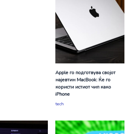
Apple го подготвува својот
најевтин MacBook: Ќе го
користи истиот чип како
iPhone
tech