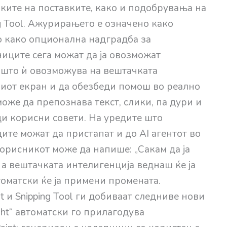
амките на поставките, како и подобрувања на
ng Tool. Ажурирањето е означено како
о како опционална надградба за
иците сега можат да ја овозможат
ја што ѝ овозможува на вештачката
лиот екран и да обезбеди помош во реално
оже да препознава текст, слики, па дури и
ди корисни совети. На уредите што
ите можат да пристапат и до AI агентот во
корисникот може да напише: „Сакам да ја
 а вештачката интелигенција веднаш ќе ја
оматски ќе ја примени промената.
t и Snipping Tool ги добиваат следниве нови
ght“ автоматски го прилагодува