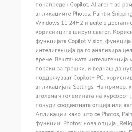
понапреден Copilot, AI агент во р
апликациите Photos, Paint и Snippi
Windows 11 24H2 и веќе е достапн
корисниците ширум светот. Корисн
функцијата Copilot Vision, функци
интелигенција да го анализира це
време. Вештачката интелигенција м
пораки за грешки, и веднаш да ну
поддржуваат Copilot+ PC, корисниц
апликацијата Settings. На пример, 
зголемам големината на курсорот“,
понуди соодветната опција или авт
Апликации како што се Photos, Pain
функции: Photos: нова опција „Reli