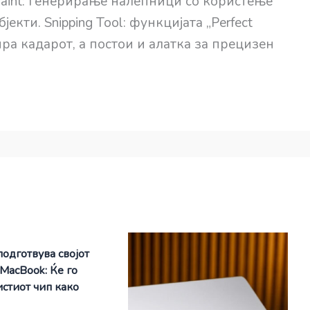
aint: генерирање налепници со користење
екти. Snipping Tool: функцијата „Perfect
ра кадарот, а постои и алатка за прецизен
подготвува својот
 MacBook: Ќе го
истиот чип како