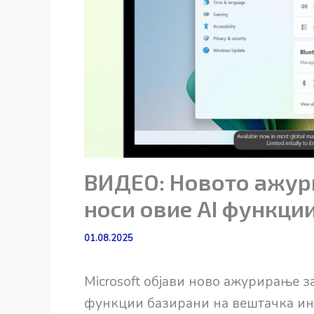
ВИДЕО: Новото ажури
носи овие AI функци
01.08.2025
Microsoft објави ново ажурирање з
функции базирани на вештачка инт