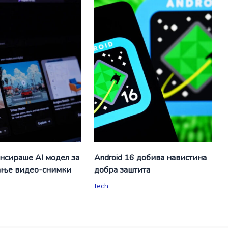
ансираше AI модел за
Android 16 добива навистина
ање видео-снимки
добра заштита
tech