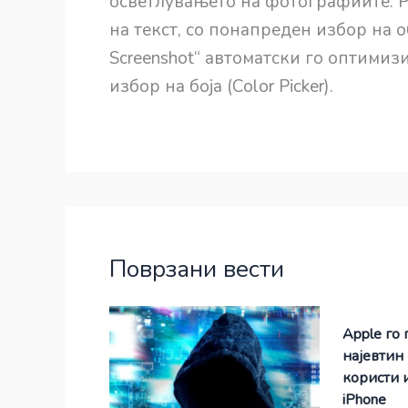
осветлувањето на фотографиите. P
на текст, со понапреден избор на обј
Screenshot“ автоматски го оптимизи
избор на боја (Color Picker).
Поврзани вести
Apple го 
најевтин
користи 
iPhone