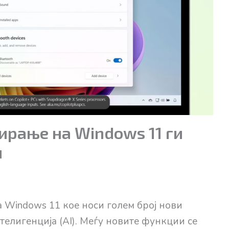
рање на Windows 11 ги
и
а Windows 11 кое носи голем број нови
елигенција (AI). Меѓу новите функции се