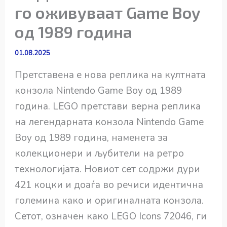
го оживуваат Game Boy
од 1989 година
01.08.2025
Претставена е нова реплика на култната
конзола Nintendo Game Boy од 1989
година. LEGO претстави верна реплика
на легендарната конзола Nintendo Game
Boy од 1989 година, наменета за
колекционери и љубители на ретро
технологијата. Новиот сет содржи дури
421 коцки и доаѓа во речиси идентична
големина како и оригиналната конзола.
Сетот, означен како LEGO Icons 72046, ги