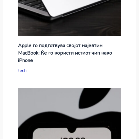
Apple го подготвува својот најевтин
MacBook: Ќе го користи истиот чип како
iPhone
tech