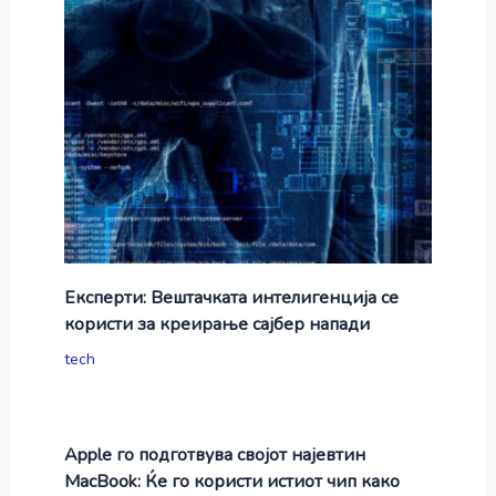
Експерти: Вештачката интелигенција се
користи за креирање сајбер напади
tech
Apple го подготвува својот најевтин
MacBook: Ќе го користи истиот чип како