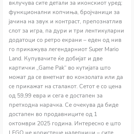
вклучува сите детали за иконскиот уред:
функционални копчиња, бројчаници за
јачина на звук и контраст, препознатлив
слот за игра, па дури и три лентикуларни
додатоци со ретро екрани – еден од нив
го прикажува легендарниот Super Mario
Land. Купувачите ќе добијат и две
картички „Game Pak“ во кутијата што
можат да се вметнат во конзолата или да
се прикажат на сталакот. Сетот е со цена
од 59,99 евра и сега е достапен за
претходна нарачка. Се очекува да биде
достапен во продавниците од 1
октомври 2025 година. Интересно е што
LEGO не користеше налепници – сите