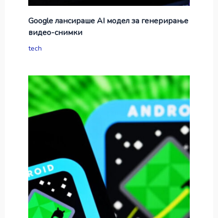
Google лансираше AI модел за генерирање
видео-снимки
tech