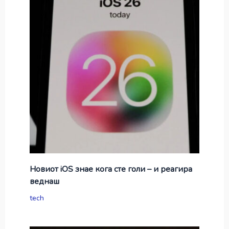
Новиот iOS знае кога сте голи – и реагира
веднаш
tech