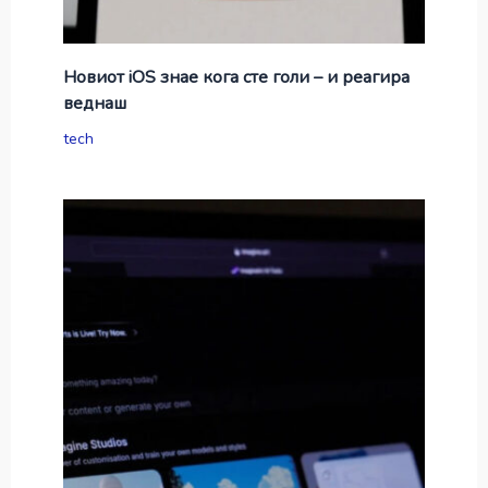
Новиот iOS знае кога сте голи – и реагира
веднаш
tech