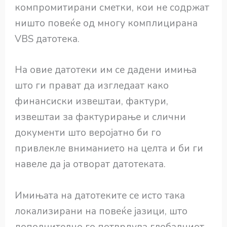
компромитирани сметки, кои не содржат
ништо повеќе од многу комплицирана
VBS датотека.
На овие датотеки им се дадени имиња
што ги прават да изгледаат како
финансиски извештаи, фактури,
извештаи за фактурирање и слични
документи што веројатно би го
привлекле вниманието на целта и би ги
навеле да ја отворат датотеката.
Имињата на датотеките се исто така
локализирани на повеќе јазици, што
дополнително го потврдува глобалниот