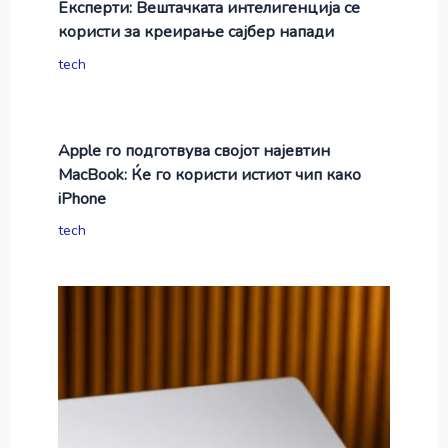
Експерти: Вештачката интелигенција се
користи за креирање сајбер напади
tech
Apple го подготвува својот најевтин
MacBook: Ќе го користи истиот чип како
iPhone
tech