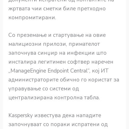
жртвата чии сметки биле претходно
компромитирани.
Со преземање и стартување на овие
малициозни прилози, примателот
започнува синџир на инфекции што
инсталира легитимен софтвер наречен
„ManageEngine Endpoint Central“, кој ИТ
администраторите обично го користат за
управување со системи од
централизирана контролна табла.
Kaspersky известува дека нападите
започнуваат со пораки испратени од