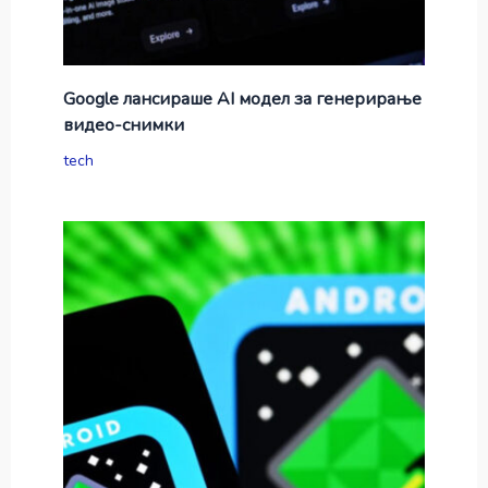
Google лансираше AI модел за генерирање
видео-снимки
tech