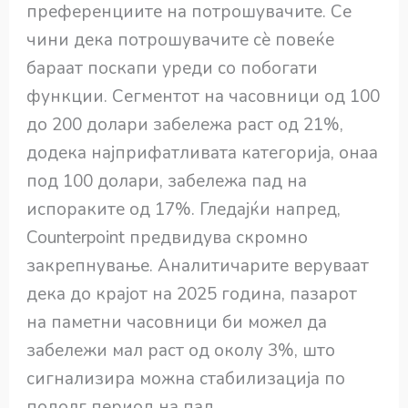
преференциите на потрошувачите. Се
чини дека потрошувачите сè повеќе
бараат поскапи уреди со побогати
функции. Сегментот на часовници од 100
до 200 долари забележа раст од 21%,
додека најприфатливата категорија, онаа
под 100 долари, забележа пад на
испораките од 17%. Гледајќи напред,
Counterpoint предвидува скромно
закрепнување. Аналитичарите веруваат
дека до крајот на 2025 година, пазарот
на паметни часовници би можел да
забележи мал раст од околу 3%, што
сигнализира можна стабилизација по
подолг период на пад.