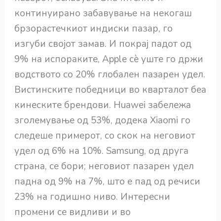
континуирано забавување на некогаш
брзорастечкиот индиски пазар, го
изгуби својот замав. И покрај падот од
9% на испораките, Apple сè уште го држи
водството со 20% глобален пазарен удел.
Вистинските победници во кварталот беа
кинеските брендови. Huawei забележа
зголемување од 53%, додека Xiaomi го
следеше примерот, со скок на неговиот
удел од 6% на 10%. Samsung, од друга
страна, се бори; неговиот пазарен удел
падна од 9% на 7%, што е пад од речиси
23% на годишно ниво. Интересни
промени се видливи и во