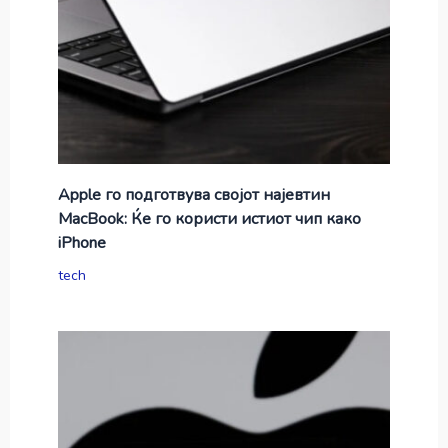
Apple го подготвува својот најевтин
MacBook: Ќе го користи истиот чип како
iPhone
tech