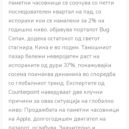
паметни часовници се соочува со петти
последователен квартал на пад, со
испораки кои се намалени за 2% на
годишно ниво, објавува порталот Bug.
Сепак, додека остатокот од светот
стагнира, Кина е во подем. Тамошниот
пазар бележи неверојатен раст на
испораките од дури 37%, покажувајќи
сосема поинаква динамика во споредба
со глобалниот тренд. Експертите од
Counterpoint наведуваат две клучни
причини за оваа ситуација на глобално
ниво: Продажбата на паметни часовници
на Apple, долгогодишен двигател на
пазарот, ослабува. Значително и