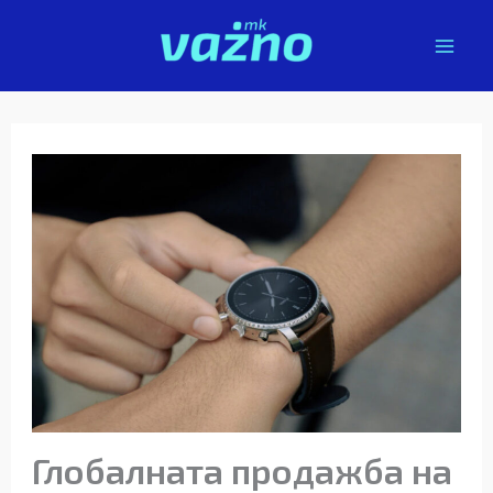
Skip
to
content
Глобалната продажба на