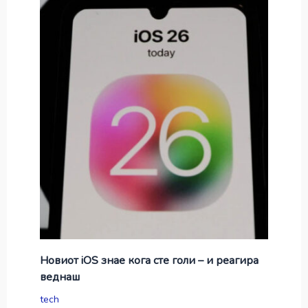
Новиот iOS знае кога сте голи – и реагира
веднаш
tech