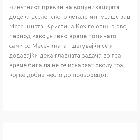
минутниот прекин на комуникацијата
додека вселенското летало минуваше зад
Месечината. Кристина Кох го опиша овој
период како „нивно време поминато
сами со Месечината“, шегувајќи се и
додавајќи дека главната задача во тоа
време била да не се искараат околу тоа
кој ќе добие место до прозорецот.