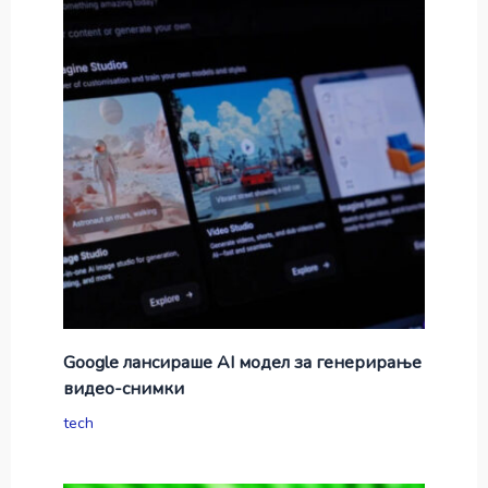
Google лансираше AI модел за генерирање
видео-снимки
tech