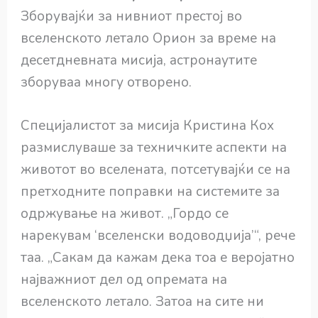
Зборувајќи за нивниот престој во
вселенското летало Орион за време на
десетдневната мисија, астронаутите
зборуваа многу отворено.
Специјалистот за мисија Кристина Кох
размислуваше за техничките аспекти на
животот во вселената, потсетувајќи се на
претходните поправки на системите за
одржување на живот. „Гордо се
нарекувам ‘вселенски водоводџија’“, рече
таа. „Сакам да кажам дека тоа е веројатно
најважниот дел од опремата на
вселенското летало. Затоа на сите ни