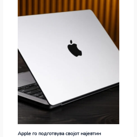
Apple го подготвува својот најевтин