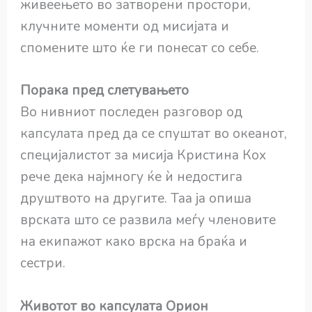
живеењето во затворени простори,
клучните моменти од мисијата и
спомените што ќе ги понесат со себе.
Порака пред слетувањето
Во нивниот последен разговор од
капсулата пред да се спуштат во океанот,
специјалистот за мисија Кристина Кох
рече дека најмногу ќе ѝ недостига
друштвото на другите. Таа ја опиша
врската што се развила меѓу членовите
на екипажот како врска на браќа и
сестри.
Животот во капсулата Орион