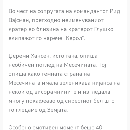
Во чест на сопругата на командантот Рид
Вајсман, претходно неименуваниот
кратер во близина на кратерот Глушко
екипажот го нарече „Керол“.
Џереми Хансен, исто така, опиша
необичен поглед на Месечината. Тој
опиша како темната страна на
Месечината имала зеленикава нијанса на
некои од висорамнините и изгледала
многу покафеаво од сирестиот бел што
го гледаме од Земјата.
Особено емотивен момент беше 40-