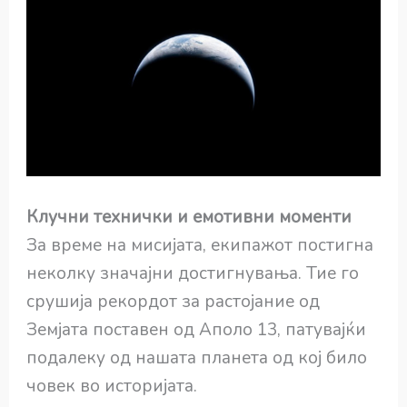
Клучни технички и емотивни моменти
За време на мисијата, екипажот постигна
неколку значајни достигнувања. Тие го
срушија рекордот за растојание од
Земјата поставен од Аполо 13, патувајќи
подалеку од нашата планета од кој било
човек во историјата.