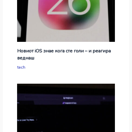
Новиот iOS знае кога сте голи – и реагира
веднаш
tech