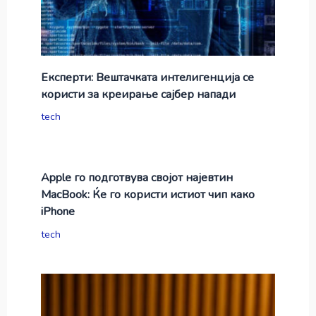
Експерти: Вештачката интелигенција се
користи за креирање сајбер напади
tech
Apple го подготвува својот најевтин
MacBook: Ќе го користи истиот чип како
iPhone
tech