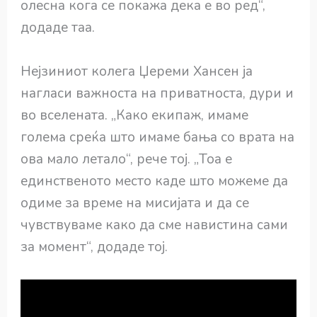
олесна кога се покажа дека е во ред“,
додаде таа.
Нејзиниот колега Џереми Хансен ја
нагласи важноста на приватноста, дури и
во вселената. „Како екипаж, имаме
голема среќа што имаме бања со врата на
ова мало летало“, рече тој. „Тоа е
единственото место каде што можеме да
одиме за време на мисијата и да се
чувствуваме како да сме навистина сами
за момент“, додаде тој.