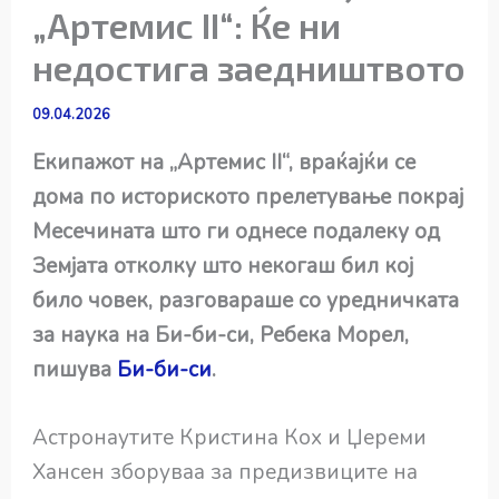
„Артемис II“: Ќе ни
недостига заедништвото
09.04.2026
Екипажот на „Артемис II“, враќајќи се
дома по историското прелетување покрај
Месечината што ги однесе подалеку од
Земјата отколку што некогаш бил кој
било човек, разговараше со уредничката
за наука на Би-би-си, Ребека Морел,
пишува
Би-би-си
.
Астронаутите Кристина Кох и Џереми
Хансен зборуваа за предизвиците на